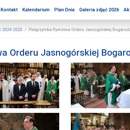
ry – Pielgrzymka Ryerst
Kontakt
Kalendarium
Plan Dnia
Galeria zdjęć 2026
Ak
Jasnej Góry
ęć 2024-2025
Pielgrzymka Ryerstwa Orderu Jasnogórskiej Bogarodz
wa Orderu Jasnogórskiej Bogaro