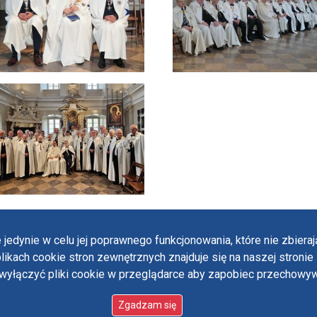
 jedynie w celu jej poprawnego funkcjonowania, które nie zbier
likach cookie stron zewnętrznych znajduje się na naszej stronie 
Polit
ączyć pliki cookie w przeglądarce aby zapobiec przechowywa
Oświ
 designed by:
ordigital.pl
Stan
Paul
Zgadzam się