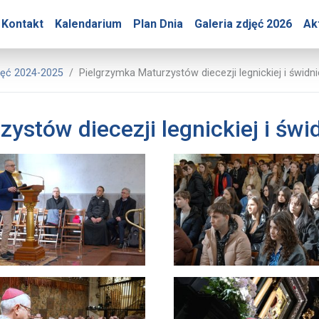
y – Pielgrzymka Maturzys
Kontakt
Kalendarium
Plan Dnia
Galeria zdjęć 2026
Ak
 Jasnej Góry
jęć 2024-2025
Pielgrzymka Maturzystów diecezji legnickiej i świdn
ystów diecezji legnickiej i świ