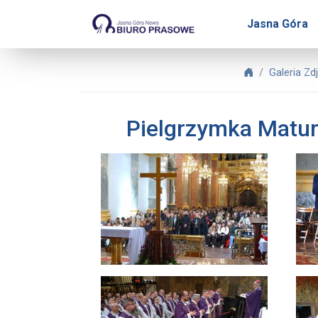
Biuro Prasowe Jasnej Gór
Jasna Góra
Biuro Prasowe
Galeria Zd
Pielgrzymka Maturz