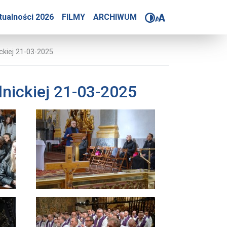
tów diecezji legnickiej i
tualności 2026
FILMY
ARCHIWUM
ickiej 21-03-2025
dnickiej 21-03-2025