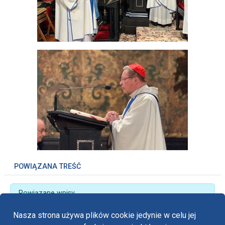
POWIĄZANA TREŚĆ
Powiązane wpisy
„Słuchaj a potem kochaj” - maturzyści z arch. łódzkiej
Nasza strona używa plików cookie jedynie w celu jej