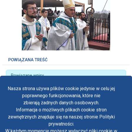
POWIĄZANA TREŚĆ
Powiązane wpisy
„Wierni Bogu i Kościołowi” - 41. Pielgrzymka Kolejarzy
Nasza strona używa plików cookie jedynie w celu jej
poprawnego funkcjonowania, które nie
zbierają żadnych danych osobowych.
Informacja o możliwych plikach cookie stron
Fa
zewnętrznych znajduje się na naszej stronie Polityki
Yo
prywatności.
Polityka prywatności
W każdym momencie możesz wyłączyć pliki cookie w