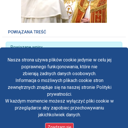
POWIĄZANA TREŚĆ
Powiązane wpisy
Pawełkowe rozważanie dzień VI
Nasza strona używa plików cookie jedynie w celu jej
poprawnego funkcjonowania, które nie
zbierają żadnych danych osobowych.
Informacja o możliwych plikach cookie stron
Fa
zewnętrznych znajduje się na naszej stronie Polityki
Yo
prywatności.
Polityka prywatności
W każdym momencie możesz wyłączyć pliki cookie w
Oświadczenie o dostępności
Tw
przeglądarce aby zapobiec przechowywaniu
Standardy ochrony małoletnich w klasztorze OO.
Paulinów na Jasnej Górze
jakichkolwiek danych.
in
Copyright © Biuro Prasowe Jasnej Góry 2026
/
Zgadzam się