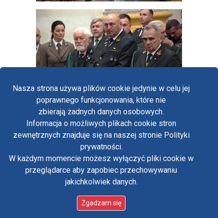
Nasza strona używa plików cookie jedynie w celu jej
poprawnego funkcjonowania, które nie
zbierają żadnych danych osobowych.
Informacja o możliwych plikach cookie stron
Fa
zewnętrznych znajduje się na naszej stronie Polityki
Yo
prywatności.
Polityka prywatności
W każdym momencie możesz wyłączyć pliki cookie w
Oświadczenie o dostępności
Tw
przeglądarce aby zapobiec przechowywaniu
Standardy ochrony małoletnich w klasztorze OO.
Paulinów na Jasnej Górze
jakichkolwiek danych.
in
Copyright © Biuro Prasowe Jasnej Góry 2026
/
Zgadzam się
designed by:
ordigital.pl