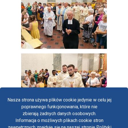
Nasza strona używa plików cookie jedynie w celu jej
poprawnego funkcjonowania, które nie
zbierają żadnych danych osobowych.
Informacja o możliwych plikach cookie stron
Fa
zewnętrznych znajduje się na naszej stronie Polityki