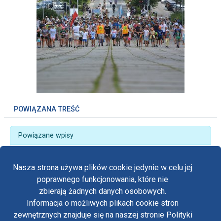
POWIĄZANA TREŚĆ
Powiązane wpisy
Z nadzieją - przyszli pątnicy „od paulinów” z
krakowskiej Skałki
Nasza strona używa plików cookie jedynie w celu jej
poprawnego funkcjonowania, które nie
zbierają żadnych danych osobowych.
Informacja o możliwych plikach cookie stron
Fa
zewnętrznych znajduje się na naszej stronie Polityki