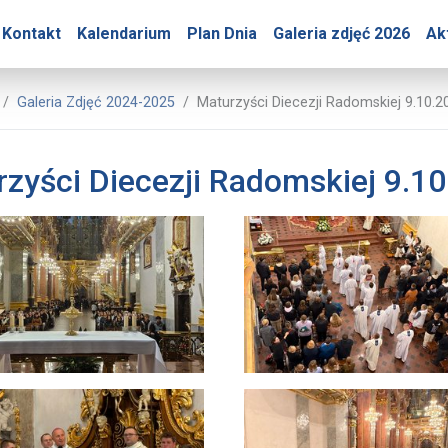
ry – Maturzyści Diecezji
Kontakt
Kalendarium
Plan Dnia
Galeria zdjęć 2026
Ak
Biuro Prasowe Jasnej Góry
Galeria Zdjęć 2024-2025
Maturzyści Diecezji Radomskiej 9.10.2
zyści Diecezji Radomskiej 9.1