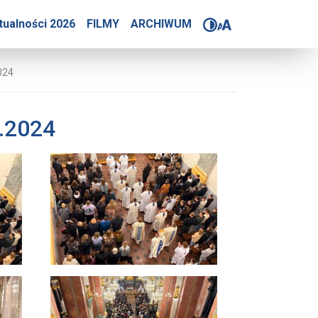
 Radomskiej 9.10.2024
tualności 2026
FILMY
ARCHIWUM
024
0.2024