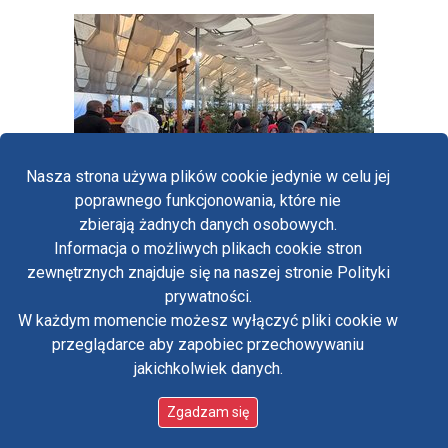
Nasza strona używa plików cookie jedynie w celu jej
poprawnego funkcjonowania, które nie
zbierają żadnych danych osobowych.
Informacja o możliwych plikach cookie stron
Fa
zewnętrznych znajduje się na naszej stronie Polityki
Yo
prywatności.
Polityka prywatności
W każdym momencie możesz wyłączyć pliki cookie w
Oświadczenie o dostępności
Tw
przeglądarce aby zapobiec przechowywaniu
Standardy ochrony małoletnich w klasztorze OO.
Paulinów na Jasnej Górze
jakichkolwiek danych.
in
Copyright © Biuro Prasowe Jasnej Góry 2026
/
Zgadzam się
designed by:
ordigital.pl