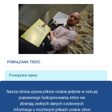
POWIĄZANA TREŚĆ
Powiązane wpisy
Przy Maryi w pierwszą sobotę czerwca tysiące
pielgrzymów
Nasza strona używa plików cookie jedynie w celu jej
poprawnego funkcjonowania, które nie
zbierają żadnych danych osobowych.
Informacja o możliwych plikach cookie stron
Fa