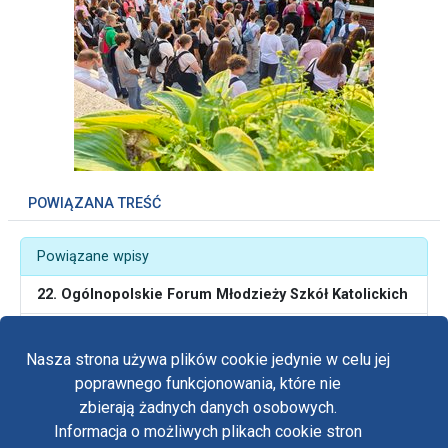
POWIĄZANA TREŚĆ
Powiązane wpisy
22. Ogólnopolskie Forum Młodzieży Szkół Katolickich
O świętości podczas Forum Młodzieży Szkół
Katolickich
Nasza strona używa plików cookie jedynie w celu jej
poprawnego funkcjonowania, które nie
zbierają żadnych danych osobowych.
Informacja o możliwych plikach cookie stron
Fa