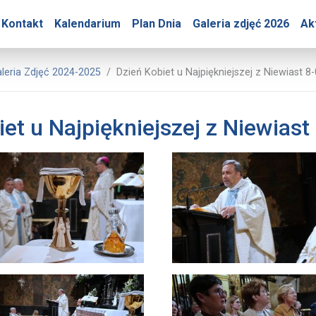
y – Dzień Kobiet u Najpi
Kontakt
Kalendarium
Plan Dnia
Galeria zdjęć 2026
Ak
 Prasowe Jasnej Góry
leria Zdjęć 2024-2025
Dzień Kobiet u Najpiękniejszej z Niewiast 8
et u Najpiękniejszej z Niewias