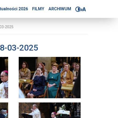
ękniejszej z Niewiast 8-0
tualności 2026
FILMY
ARCHIWUM
-03-2025
t 8-03-2025