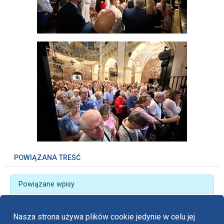
POWIĄZANA TREŚĆ
Powiązane wpisy
„Przedsiębiorcy - Pielgrzymami Nadziei” -
Ogólnopolska Pielgrzymka Przedsiębiorców
Nasza strona używa plików cookie jedynie w celu jej