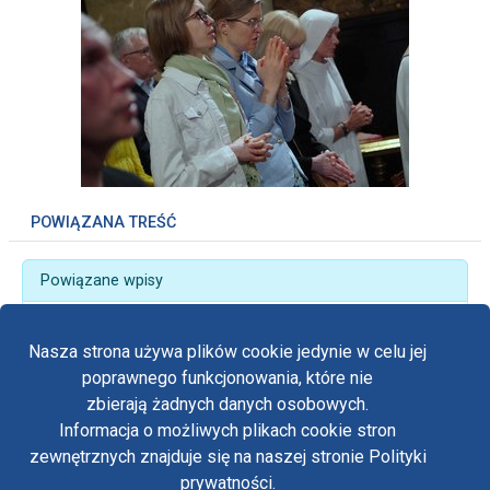
POWIĄZANA TREŚĆ
Powiązane wpisy
„Kobiety na drogach nadziei” - 6. Ogólnopolska
Pielgrzymka Kobiet
Nasza strona używa plików cookie jedynie w celu jej
poprawnego funkcjonowania, które nie
zbierają żadnych danych osobowych.
Informacja o możliwych plikach cookie stron
Fa
zewnętrznych znajduje się na naszej stronie Polityki
Yo
prywatności.