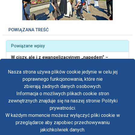
POWIĄZANA TREŚĆ
Powiązane wpisy
W ciszy, ale i z ewangelizacyjnym „napędem” –
pielgrzymi z: WAPM, Zamościa, Lublina, młodzież z
Łowicza i od salezjanów już na Jasnej Górze
Nasza strona używa plików cookie jedynie w celu jej
poprawnego funkcjonowania, które nie
zbierają żadnych danych osobowych.
Informacja o możliwych plikach cookie stron
Fa
zewnętrznych znajduje się na naszej stronie Polityki
Yo
prywatności.
Polityka prywatności
W każdym momencie możesz wyłączyć pliki cookie w
Oświadczenie o dostępności
Tw
przeglądarce aby zapobiec przechowywaniu
Standardy ochrony małoletnich w klasztorze OO.
Paulinów na Jasnej Górze
jakichkolwiek danych.
in