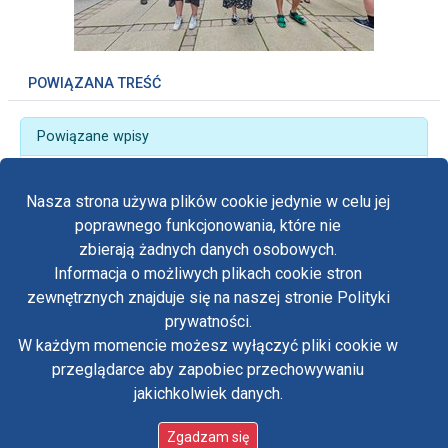
POWIĄZANA TREŚĆ
Powiązane wpisy
„Jesteśmy Kościołem” – 44. Piesza Pielgrzymka
Wrocławska
Nasza strona używa plików cookie jedynie w celu jej
poprawnego funkcjonowania, które nie
zbierają żadnych danych osobowych.
Informacja o możliwych plikach cookie stron
Fa
zewnętrznych znajduje się na naszej stronie Polityki
Yo
prywatności.
Polityka prywatności
W każdym momencie możesz wyłączyć pliki cookie w
Oświadczenie o dostępności
Tw
przeglądarce aby zapobiec przechowywaniu
Standardy ochrony małoletnich w klasztorze OO.
Paulinów na Jasnej Górze
jakichkolwiek danych.
in
Copyright © Biuro Prasowe Jasnej Góry 2026
/
Zgadzam się