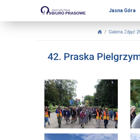
Biuro Prasowe Jasnej Gó
Jasna Góra
Biuro Prasowe Jas
Galeria Zdjęć 
42. Praska Pielgrzy