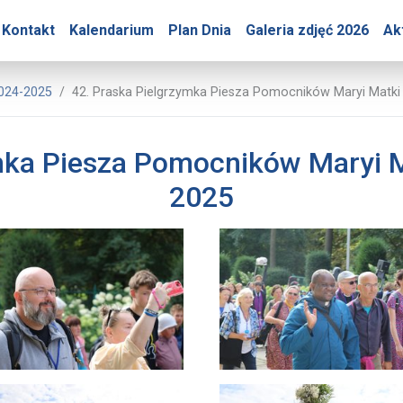
ry – 42. Praska Pielgrz
Kontakt
Kalendarium
Plan Dnia
Galeria zdjęć 2026
Ak
nej Góry
2024-2025
42. Praska Pielgrzymka Piesza Pomocników Maryi Matki
mka Piesza Pomocników Maryi M
2025