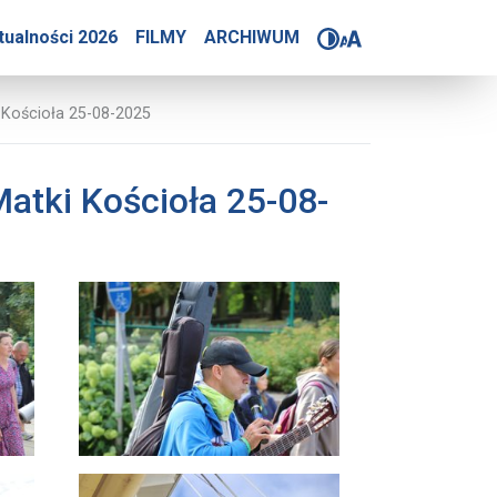
ymka Piesza Pomocników 
tualności 2026
FILMY
ARCHIWUM
 Kościoła 25-08-2025
atki Kościoła 25-08-