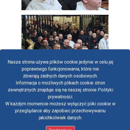
Nasza strona używa plików cookie jedynie w celu jej
poprawnego funkcjonowania, które nie
zbierają żadnych danych osobowych.
Informacja o możliwych plikach cookie stron
Fa
zewnętrznych znajduje się na naszej stronie Polityki
Yo
prywatności.
Polityka prywatności
W każdym momencie możesz wyłączyć pliki cookie w
Oświadczenie o dostępności
Tw
przeglądarce aby zapobiec przechowywaniu
Standardy ochrony małoletnich w klasztorze OO.
Paulinów na Jasnej Górze
jakichkolwiek danych.
in
Copyright © Biuro Prasowe Jasnej Góry 2026
/