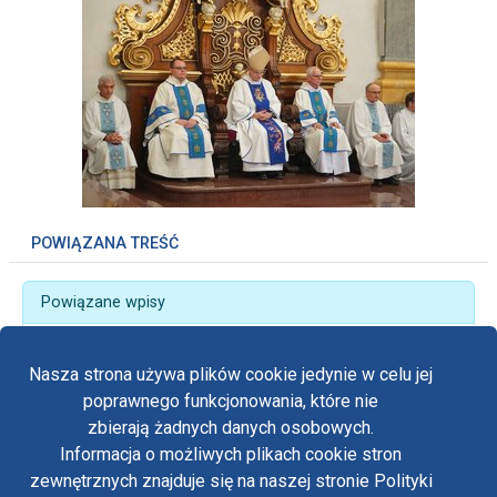
POWIĄZANA TREŚĆ
Powiązane wpisy
O sensie życia podczas 35. Ogólnopolskiego Forum
Szkół Katolickich
Nasza strona używa plików cookie jedynie w celu jej
poprawnego funkcjonowania, które nie
zbierają żadnych danych osobowych.
Informacja o możliwych plikach cookie stron
Fa
zewnętrznych znajduje się na naszej stronie Polityki