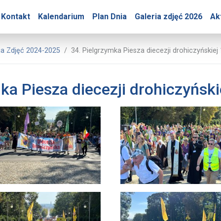
y – 34. Pielgrzymka Pies
Kontakt
Kalendarium
Plan Dnia
Galeria zdjęć 2026
Ak
asowe Jasnej Góry
ia Zdjęć 2024-2025
34. Pielgrzymka Piesza diecezji drohiczyńskiej
ka Piesza diecezji drohiczyńsk