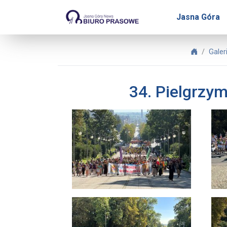
Biuro Prasowe Jasnej Gór
Jasna Góra
Biuro Pr
Galer
34. Pielgrzym