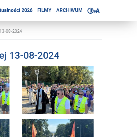
za diecezji drohiczyński
tualności 2026
FILMY
ARCHIWUM
 13-08-2024
iej 13-08-2024