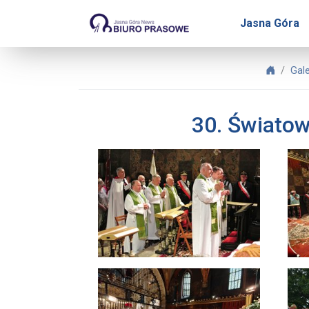
Biuro Prasowe Jasnej Gó
Jasna Góra
Biuro P
Gal
30. Światow