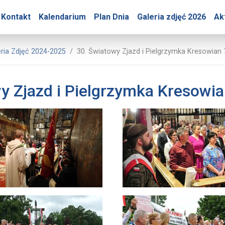
ry – 30. Światowy Zjazd 
Kontakt
Kalendarium
Plan Dnia
Galeria zdjęć 2026
Ak
rasowe Jasnej Góry
eria Zdjęć 2024-2025
30. Światowy Zjazd i Pielgrzymka Kresowian
y Zjazd i Pielgrzymka Kresowi