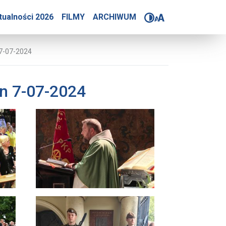
i Pielgrzymka Kresowian
tualności 2026
FILMY
ARCHIWUM
 7-07-2024
an 7-07-2024