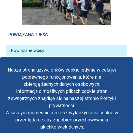
POWIĄZANA TREŚĆ
Powiązane wpisy
29. Pielgrzymka Świata Osób Słabych i Ubogich. Z
mocną wiarą, nadzieją i miłością.
Nasza strona używa plików cookie jedynie w celu jej
poprawnego funkcjonowania, które nie
zbierają żadnych danych osobowych.
Informacja o możliwych plikach cookie stron
Fa
zewnętrznych znajduje się na naszej stronie Polityki
Yo
prywatności.
Polityka prywatności
W każdym momencie możesz wyłączyć pliki cookie w
Oświadczenie o dostępności
Tw
przeglądarce aby zapobiec przechowywaniu
Standardy ochrony małoletnich w klasztorze OO.
Paulinów na Jasnej Górze
jakichkolwiek danych.
in