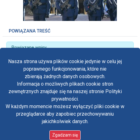
POWIĄZANA TREŚĆ
Powiązane wpisy
27. Ogólnopolska Pielgrzymka Służby Więziennej
Nasza strona używa plików cookie jedynie w celu jej
poprawnego funkcjonowania, które nie
zbierają żadnych danych osobowych.
Informacja o możliwych plikach cookie stron
Fa
zewnętrznych znajduje się na naszej stronie Polityki
Yo
prywatności.
Polityka prywatności
W każdym momencie możesz wyłączyć pliki cookie w
Oświadczenie o dostępności
Tw
przeglądarce aby zapobiec przechowywaniu
Standardy ochrony małoletnich w klasztorze OO.
Paulinów na Jasnej Górze
jakichkolwiek danych.
in
Copyright © Biuro Prasowe Jasnej Góry 2026
/
Zgadzam się
designed by:
ordigital.pl