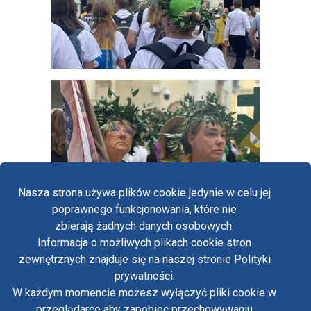
Nasza strona używa plików cookie jedynie w celu jej
poprawnego funkcjonowania, które nie
zbierają żadnych danych osobowych.
Informacja o możliwych plikach cookie stron
Fa
zewnętrznych znajduje się na naszej stronie Polityki
Yo
prywatności.
Polityka prywatności
W każdym momencie możesz wyłączyć pliki cookie w
Oświadczenie o dostępności
Tw
przeglądarce aby zapobiec przechowywaniu
Standardy ochrony małoletnich w klasztorze OO.