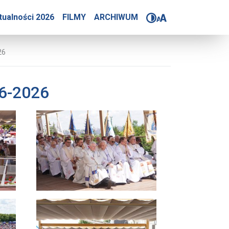
ywego Różańca 6-06-2026
tualności 2026
FILMY
ARCHIWUM
26
6-2026