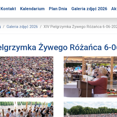
óry – XIV Pielgrzymka Ż
Kontakt
Kalendarium
Plan Dnia
Galeria zdjęć 2026
Ak
Biuro Prasowe Jasnej Góry
Galeria zdjęć 2026
XIV Pielgrzymka Żywego Różańca 6-06-20
elgrzymka Żywego Różańca 6-0