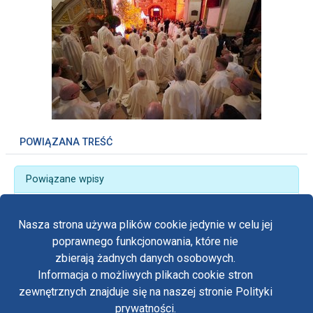
POWIĄZANA TREŚĆ
Powiązane wpisy
„Miejsce Barabasza i moje zajął Jezus” - Liturgia
Męki Pańskiej na Jasnej Górze
Nasza strona używa plików cookie jedynie w celu jej
poprawnego funkcjonowania, które nie
zbierają żadnych danych osobowych.
Informacja o możliwych plikach cookie stron
Fa
zewnętrznych znajduje się na naszej stronie Polityki
Yo
prywatności.