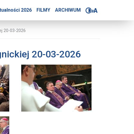
tów diecezji świdnickiej 
tualności 2026
FILMY
ARCHIWUM
iej 20-03-2026
gnickiej 20-03-2026