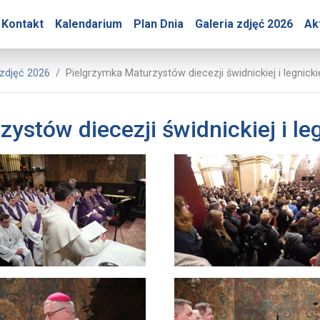
y – Pielgrzymka Maturzys
Kontakt
Kalendarium
Plan Dnia
Galeria zdjęć 2026
Ak
owe Jasnej Góry
 zdjęć 2026
Pielgrzymka Maturzystów diecezji świdnickiej i legnick
ystów diecezji świdnickiej i le