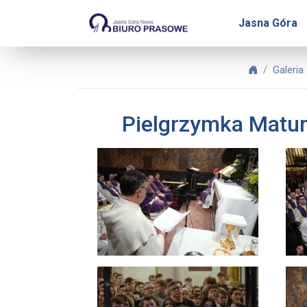
Biuro Prasowe Jasnej Gór
Jasna Góra
Biuro Pras
Galeria
Pielgrzymka Maturz