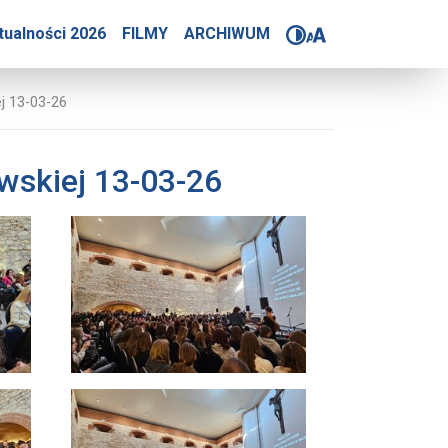
stów archidiecezji wrocł
tualności 2026
FILMY
ARCHIWUM
j 13-03-26
wskiej 13-03-26