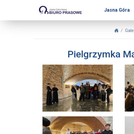
Biuro Prasowe Jasnej Gó
Jasna Góra
Biuro P
Gale
Pielgrzymka Ma