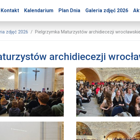
ry – Pielgrzymka Maturzy
Kontakt
Kalendarium
Plan Dnia
Galeria zdjęć 2026
Ak
rasowe Jasnej Góry
ria zdjęć 2026
Pielgrzymka Maturzystów archidiecezji wrocławskie
turzystów archidiecezji wrocła