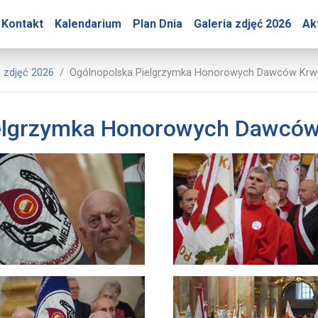
óry – Ogólnopolska Piel
Kontakt
Kalendarium
Plan Dnia
Galeria zdjęć 2026
Ak
sowe Jasnej Góry
a zdjęć 2026
Ogólnopolska Pielgrzymka Honorowych Dawców Krwi
elgrzymka Honorowych Dawców