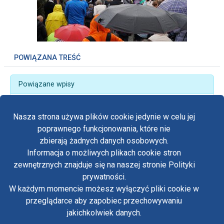
POWIĄZANA TREŚĆ
Powiązane wpisy
„Matka na mojej drodze trzeźwości” – 36.
Jasnogórskie Spotkania dla Uzależnionych
Nasza strona używa plików cookie jedynie w celu jej
poprawnego funkcjonowania, które nie
zbierają żadnych danych osobowych.
Informacja o możliwych plikach cookie stron
Fa
zewnętrznych znajduje się na naszej stronie Polityki
Yo
prywatności.
Polityka prywatności
W każdym momencie możesz wyłączyć pliki cookie w
Oświadczenie o dostępności
Tw
przeglądarce aby zapobiec przechowywaniu
Standardy ochrony małoletnich w klasztorze OO.
Paulinów na Jasnej Górze
jakichkolwiek danych.
in