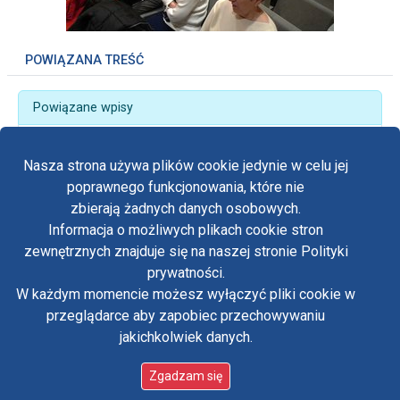
POWIĄZANA TREŚĆ
Powiązane wpisy
„Tylko Życie ma sens” – 46. Pielgrzymka Obrońców
Życia Człowieka
Nasza strona używa plików cookie jedynie w celu jej
poprawnego funkcjonowania, które nie
zbierają żadnych danych osobowych.
Informacja o możliwych plikach cookie stron
Fa
zewnętrznych znajduje się na naszej stronie Polityki
Yo
prywatności.
Polityka prywatności
W każdym momencie możesz wyłączyć pliki cookie w
Oświadczenie o dostępności
Tw
przeglądarce aby zapobiec przechowywaniu
Standardy ochrony małoletnich w klasztorze OO.
Paulinów na Jasnej Górze
jakichkolwiek danych.
in
Copyright © Biuro Prasowe Jasnej Góry 2026
/
Zgadzam się
designed by:
ordigital.pl