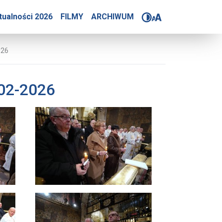
rlamentarzystów 2-02-20
tualności 2026
FILMY
ARCHIWUM
026
-02-2026