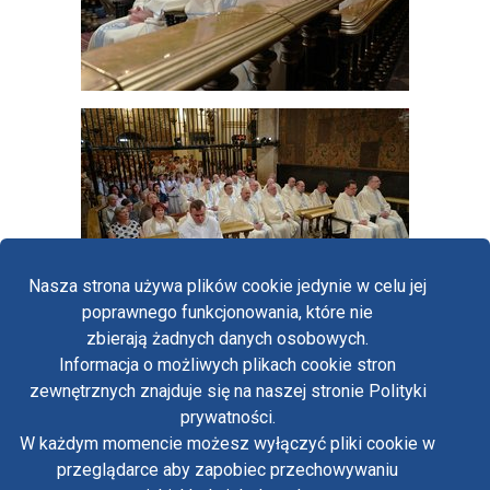
Nasza strona używa plików cookie jedynie w celu jej
poprawnego funkcjonowania, które nie
zbierają żadnych danych osobowych.
Informacja o możliwych plikach cookie stron
Fa
zewnętrznych znajduje się na naszej stronie Polityki
Yo
prywatności.
Polityka prywatności
W każdym momencie możesz wyłączyć pliki cookie w
Oświadczenie o dostępności
Tw
przeglądarce aby zapobiec przechowywaniu
Standardy ochrony małoletnich w klasztorze OO.