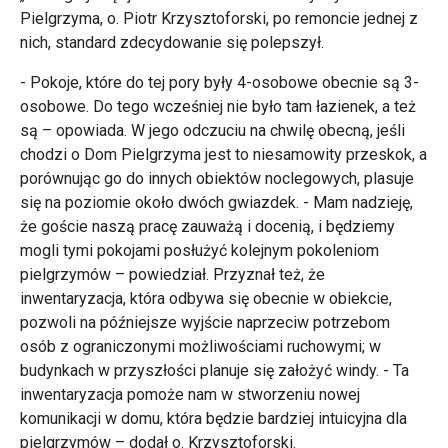
Pielgrzyma, o. Piotr Krzysztoforski, po remoncie jednej z
nich, standard zdecydowanie się polepszył.
- Pokoje, które do tej pory były 4-osobowe obecnie są 3-
osobowe. Do tego wcześniej nie było tam łazienek, a też
są – opowiada. W jego odczuciu na chwilę obecną, jeśli
chodzi o Dom Pielgrzyma jest to niesamowity przeskok, a
porównując go do innych obiektów noclegowych, plasuje
się na poziomie około dwóch gwiazdek. - Mam nadzieję,
że goście naszą pracę zauważą i docenią, i będziemy
mogli tymi pokojami posłużyć kolejnym pokoleniom
pielgrzymów – powiedział. Przyznał też, że
inwentaryzacja, która odbywa się obecnie w obiekcie,
pozwoli na późniejsze wyjście naprzeciw potrzebom
osób z ograniczonymi możliwościami ruchowymi; w
budynkach w przyszłości planuje się założyć windy. - Ta
inwentaryzacja pomoże nam w stworzeniu nowej
komunikacji w domu, która będzie bardziej intuicyjna dla
pielgrzymów – dodał o. Krzysztoforski.