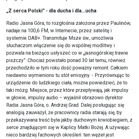
„Z serca Polski” - dla ducha i dla…ucha
Radio Jasna Góra, to rozgłośnia założona przez Paulinów,
nadaje na 100,6 FM, w Internecie, przez satelitę i
systemie DAB+. Transmituje Msze św., umożliwia
słuchaczom włączenie się do wspólnej modlitwy i
pozwala na bieżąco usłyszeć co w „jasnogórskiej trawie
piszczy”. Chociaż powstało ponad 30 lat temu, również
przechodziło w tym roku dość poważny remont. Całkiem
niedawno wymieniono tu stół emisyjny. - Przyrównując to
urządzenie do ludzkiego ciała, można powiedzieć, że to
taki mózg. Miejsce, przez które przepływają, jak impulsy
w głowie, impulsy audio – wyjaśnił obrazowo dyrektor
Radia Jasna Góra, o. Andrzej Grad. Dalej posługując się
analogią zauważył, że pracownicy radia starają się, by
przekazywana treść była jakby duchowym krwiobiegiem, z
serce znajdującym się w Kaplicy Matki Bożej. A używając
nieco bardziej fachowych określeń: ten węzeł jest