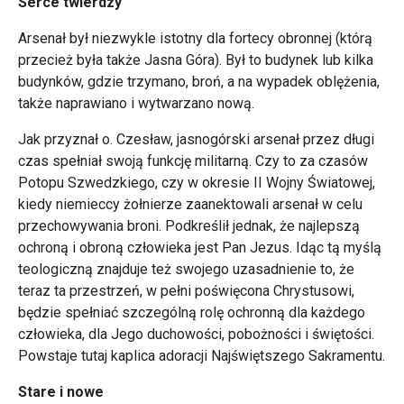
Serce twierdzy
Arsenał był niezwykle istotny dla fortecy obronnej (którą
przecież była także Jasna Góra). Był to budynek lub kilka
budynków, gdzie trzymano, broń, a na wypadek oblężenia,
także naprawiano i wytwarzano nową.
Jak przyznał o. Czesław, jasnogórski arsenał przez długi
czas spełniał swoją funkcję militarną. Czy to za czasów
Potopu Szwedzkiego, czy w okresie II Wojny Światowej,
kiedy niemieccy żołnierze zaanektowali arsenał w celu
przechowywania broni. Podkreślił jednak, że najlepszą
ochroną i obroną człowieka jest Pan Jezus. Idąc tą myślą
teologiczną znajduje też swojego uzasadnienie to, że
teraz ta przestrzeń, w pełni poświęcona Chrystusowi,
będzie spełniać szczególną rolę ochronną dla każdego
człowieka, dla Jego duchowości, pobożności i świętości.
Powstaje tutaj kaplica adoracji Najświętszego Sakramentu.
Stare i nowe