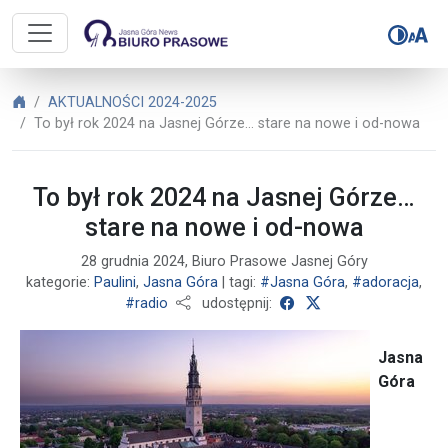
Biuro Prasowe Jasnej Góry – To by
Biuro Prasowe Jasnej Góry
AKTUALNOŚCI 2024-2025
To był rok 2024 na Jasnej Górze… stare na nowe i od-nowa
To był rok 2024 na Jasnej Górze…
stare na nowe i od-nowa
28 grudnia 2024, Biuro Prasowe Jasnej Góry
kategorie:
Paulini
,
Jasna Góra
| tagi:
#Jasna Góra
,
#adoracja
,
udostępnij na Faceboo
udostępnij na X
#radio
udostępnij:
Jasna
Góra