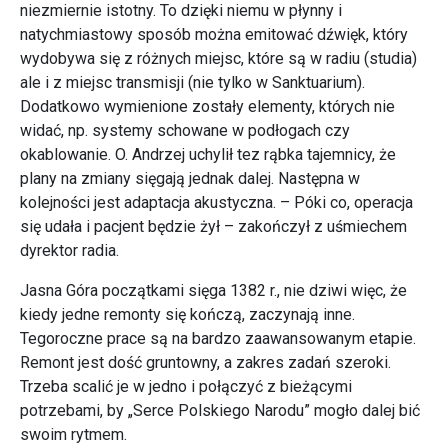
niezmiernie istotny. To dzięki niemu w płynny i
natychmiastowy sposób można emitować dźwięk, który
wydobywa się z różnych miejsc, które są w radiu (studia)
ale i z miejsc transmisji (nie tylko w Sanktuarium).
Dodatkowo wymienione zostały elementy, których nie
widać, np. systemy schowane w podłogach czy
okablowanie. O. Andrzej uchylił tez rąbka tajemnicy, że
plany na zmiany sięgają jednak dalej. Następna w
kolejności jest adaptacja akustyczna. – Póki co, operacja
się udała i pacjent będzie żył – zakończył z uśmiechem
dyrektor radia.
Jasna Góra początkami sięga 1382 r., nie dziwi więc, że
kiedy jedne remonty się kończą, zaczynają inne.
Tegoroczne prace są na bardzo zaawansowanym etapie.
Remont jest dość gruntowny, a zakres zadań szeroki.
Trzeba scalić je w jedno i połączyć z bieżącymi
potrzebami, by „Serce Polskiego Narodu” mogło dalej bić
swoim rytmem.