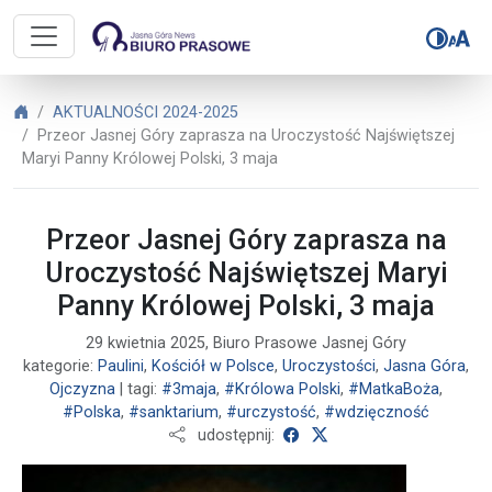
Biuro Prasowe Jasnej Góry – Przeo
Biuro Prasowe Jasnej Góry
AKTUALNOŚCI 2024-2025
Przeor Jasnej Góry zaprasza na Uroczystość Najświętszej
Maryi Panny Królowej Polski, 3 maja
Przeor Jasnej Góry zaprasza na
Uroczystość Najświętszej Maryi
Panny Królowej Polski, 3 maja
29 kwietnia 2025, Biuro Prasowe Jasnej Góry
kategorie:
Paulini
,
Kościół w Polsce
,
Uroczystości
,
Jasna Góra
,
Ojczyzna
| tagi:
#3maja
,
#Królowa Polski
,
#MatkaBoża
,
#Polska
,
#sanktarium
,
#urczystość
,
#wdzięczność
udostępnij na Facebooku
udostępnij na X
udostępnij: