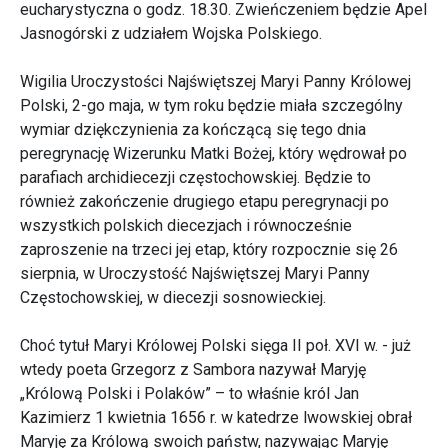
eucharystyczna o godz. 18.30. Zwieńczeniem będzie Apel
Jasnogórski z udziałem Wojska Polskiego.
Wigilia Uroczystości Najświętszej Maryi Panny Królowej
Polski, 2-go maja, w tym roku będzie miała szczególny
wymiar dziękczynienia za kończącą się tego dnia
peregrynację Wizerunku Matki Bożej, który wędrował po
parafiach archidiecezji częstochowskiej. Będzie to
również zakończenie drugiego etapu peregrynacji po
wszystkich polskich diecezjach i równocześnie
zaproszenie na trzeci jej etap, który rozpocznie się 26
sierpnia, w Uroczystość Najświętszej Maryi Panny
Częstochowskiej, w diecezji sosnowieckiej.
Choć tytuł Maryi Królowej Polski sięga II poł. XVI w. - już
wtedy poeta Grzegorz z Sambora nazywał Maryję
„Królową Polski i Polaków” – to właśnie król Jan
Kazimierz 1 kwietnia 1656 r. w katedrze lwowskiej obrał
Maryję za Królową swoich państw, nazywając Maryję