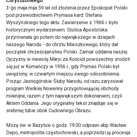
Chrystusowego
.
3-go maja mija 59 lat od złożenia przez Episkopat Polski
pod przewodnictwem Prymasa kard. Stefana
Wyszyńskiego tego aktu. Zawierzenie z 1966 r. było
historycznym wydarzeniem. Stolica Apostolska
przyrównała go potem do największego w dziejach
naszego Narodu - do chrztu Mieszkowego, który dał
początek chrześcijaństwu Polski. Zamiar oddania naszej
Ojczyzny w niewolę Maryi za Kościół powszechny zrodził
się już w Komańczy w 1956 r., gdy Prymas Polski był
uwięziony, w czwartym miejscu swego odosobnienia.
Pisząc Jasnogórskie Śluby Narodu, od razu zarysował
program Wielkiej Nowenny przygotowującej obchody
milenijne, razem z tym największym dokonaniem, czyli
Aktem Oddania. Jego oryginalny tekst znajduje się w
srebrnej tubie obok Cudownego Obrazu.
Mszę św. w Bazylice o godz. 19.00 odprawi abp Wacław
Depo, metropolita częstochowski, a poprzedzi ją procesja