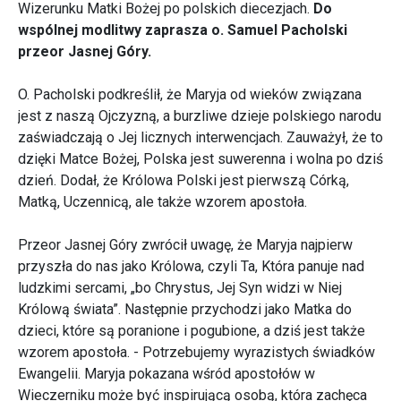
Wizerunku Matki Bożej po polskich diecezjach.
Do
wspólnej modlitwy zaprasza o. Samuel Pacholski
przeor Jasnej Góry.
O. Pacholski podkreślił, że Maryja od wieków związana
jest z naszą Ojczyzną, a burzliwe dzieje polskiego narodu
zaświadczają o Jej licznych interwencjach. Zauważył, że to
dzięki Matce Bożej, Polska jest suwerenna i wolna po dziś
dzień. Dodał, że Królowa Polski jest pierwszą Córką,
Matką, Uczennicą, ale także wzorem apostoła.
Przeor Jasnej Góry zwrócił uwagę, że Maryja najpierw
przyszła do nas jako Królowa, czyli Ta, Która panuje nad
ludzkimi sercami, „bo Chrystus, Jej Syn widzi w Niej
Królową świata”. Następnie przychodzi jako Matka do
dzieci, które są poranione i pogubione, a dziś jest także
wzorem apostoła. - Potrzebujemy wyrazistych świadków
Ewangelii. Maryja pokazana wśród apostołów w
Wieczerniku może być inspirującą osobą, która zachęca