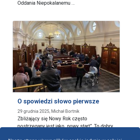
Oddania Niepokalanemu …
O spowiedzi słowo pierwsze
29 grudnia 2025, Michał Bortnik
Zbliżający się Nowy Rok często
postrzegany jest jako „nowy start”. To dobry
czas dla tych, …