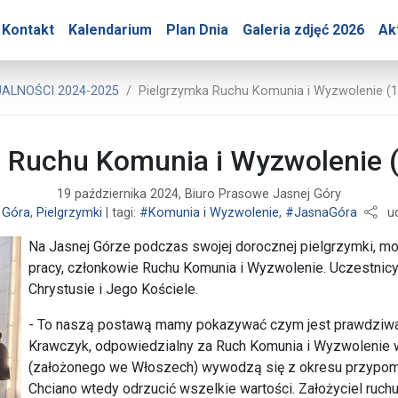
ry – Pielgrzymka Ruchu 
Kontakt
Kalendarium
Plan Dnia
Galeria zdjęć 2026
Ak
asowe Jasnej Góry
ALNOŚCI 2024-2025
Pielgrzymka Ruchu Komunia i Wyzwolenie (1
 Ruchu Komunia i Wyzwolenie 
19 października 2024, Biuro Prasowe Jasnej Góry
 Góra
,
Pielgrzymki
| tagi:
#Komunia i Wyzwolenie
,
#JasnaGóra
ud
Na Jasnej Górze podczas swojej dorocznej pielgrzymki, modl
pracy, członkowie Ruchu Komunia i Wyzwolenie. Uczestnicy 
Chrystusie i Jego Kościele.
- To naszą postawą mamy pokazywać czym jest prawdziwa
Krawczyk, odpowiedzialny za Ruch Komunia i Wyzwolenie w
(założonego we Włoszech) wywodzą się z okresu przypomin
Chciano wtedy odrzucić wszelkie wartości. Założyciel ruchu,