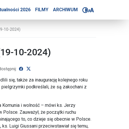
Komunia i Wyzwolenie (1
tualności 2026
FILMY
ARCHIWUM
9-10-2024)
(19-10-2024)
udostępnij na Facebooku
udostępnij na X
ostępnij:
ili się, także za inaugurację kolejnego roku
pielgrzymki podkreślali, że są zakochani z
 Komunia i wolność – mówi ks. Jerzy
 Polsce. Zauważył, że początki ruchu
ającego to, co dzieje się obecnie w Polsce.
 ks. Luigi Giussani przeciwstawiał się temu,