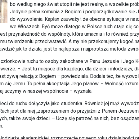
bo według niego świat utopii nie jest realny, a wszelkie pr
Jedynie pełna komunia z Bogiem i podporządkowanie się J
do wyzwolenia. Kapłan zauważył, że obecna sytuacja w naszy
we Włoszech. Być może dlatego w Polsce ruch staje się cora
st przynależność do wspólnoty, która umacnia i to również przycią
mu twierdzeniu przeciwstawić. A my nie przekonujemy kogoś na si
dzić jak to działa, jest to najlepsza i najprostsza metoda zwró
członkowie ruchu to osoby zakochane w Panu Jezusie i Jego Ko
erze. – Jest tu miejsce dla każdego, dla dzieci i młodzieży, dl
st żywą relacją z Bogiem – powiedziała. Dodała też, że wyzwole
ię Jemu. To pełna akceptacja Jego planów. – Wolność rozumiana
taj uczymy w naszej wspólnocie – wyznała.
ieci do ruchu dołączyła jako studentka. Również jej mąż wywodz
Ruch jest dla niej „zaproszeniem do przyjaźni z Panem Jezusem
ch, także swoje dzieci. – Uczę się patrzeć na nich, bez osądzania
m.
łodzieży akademickiej, rozpoczęcie nowego roku działalności p