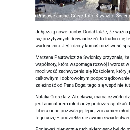
dołączają nowe osoby. Dodał także, że ważna je
się pozytywnych doświadczeń, to trudno się te
wartościami. Jeśli damy komuś możliwość spraw
Marzena Paurowicz ze Świdnicy przyznała, że 
wspólnoty, która wspomaga rozwój i wzrost w wi
możliwość zachwycenia się Kościołem, który je
całkowitym i dobrowolnym podporządkowaniem s
zależność od Pana Boga; tego się wspólnie tu
Natalia Greszta z Wrocławia, mama czwórki dz
jest animatorem młodzieży podczas spotkań. 
Liberazione pozwala jej lepiej zrozumieć młody
tego uczę – podzieliła się swoim świadectwe
Ponieważ pierwotnie ruch skierowany był do m