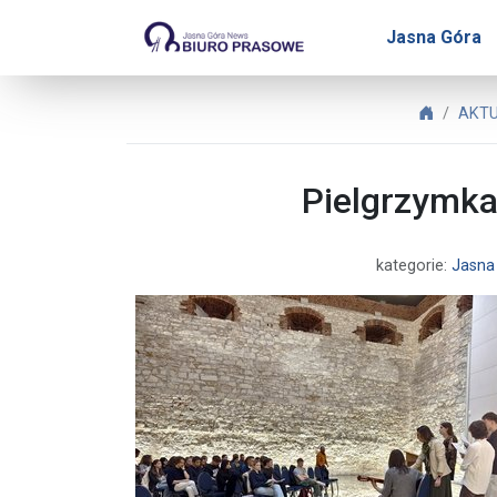
Biuro Prasowe Jasnej Gó
Jasna Góra
Biuro Pr
AKTU
Pielgrzymka
kategorie:
Jasna