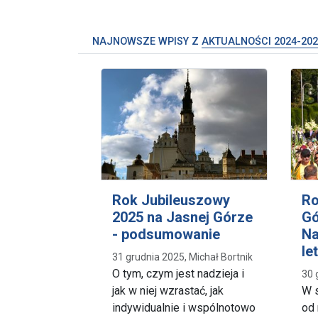
NAJNOWSZE WPISY Z
AKTUALNOŚCI 2024-202
Rok Jubileuszowy
Ro
2025 na Jasnej Górze
Gó
- podsumowanie
Na
le
31 grudnia 2025, Michał Bortnik
O tym, czym jest nadzieja i
30 
jak w niej wzrastać, jak
W s
indywidualnie i wspólnotowo
od 