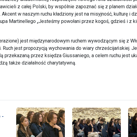
wicieli z całej Polski, by wspólnie zapoznać się z planem dział
. Akcent w naszym ruchu kładziony jest na misyjność, kulturę i 
upa Martinellego „Jesteśmy powołani przez kogoś, gdzieś i z ki
erazione) jest międzynarodowym ruchem wywodzącym się z Włoc
i. Ruch jest propozycją wychowania do wiary chrześcijańskiej. 
dą przekazaną przez księdza Giussaniego, a celem ruchu jest uk
dzą także działalność charytatywną.
 -