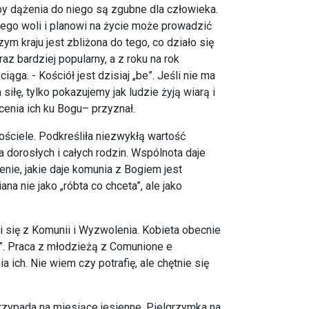
óby dążenia do niego są zgubne dla człowieka.
ego woli i planowi na życie może prowadzić
m kraju jest zbliżona do tego, co działo się
z bardziej popularny, a z roku na rok
ga. - Kościół jest dzisiaj „be”. Jeśli nie ma
łę, tylko pokazujemy jak ludzie żyją wiarą i
cenia ich ku Bogu– przyznał.
ściele. Podkreśliła niezwykłą wartość
a dorosłych i całych rodzin. Wspólnota daje
nie, jakie daje komunia z Bogiem jest
 nie jako „róbta co chceta”, ale jako
i się z Komunii i Wyzwolenia. Kobieta obecnie
”. Praca z młodzieżą z Comunione e
 ich. Nie wiem czy potrafię, ale chętnie się
rzypada na miesiące jesienne. Pielgrzymka na