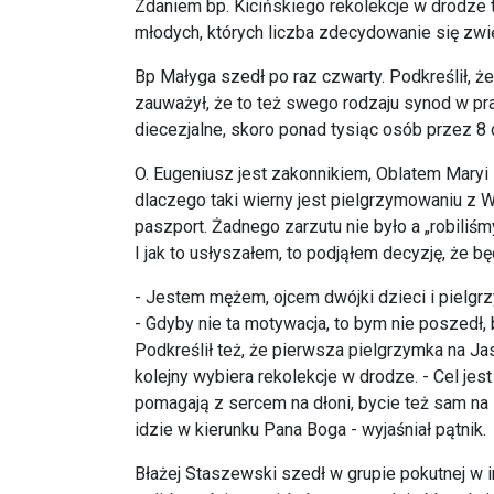
Zdaniem bp. Kicińskiego rekolekcje w drodze
młodych, których liczba zdecydowanie się zwię
Bp Małyga szedł po raz czwarty. Podkreślił, ż
zauważył, że to też swego rodzaju synod w pra
diecezjalne, skoro ponad tysiąc osób przez 8 
O. Eugeniusz jest zakonnikiem, Oblatem Maryi N
dlaczego taki wierny jest pielgrzymowaniu z W
paszport. Żadnego zarzutu nie było a „robiliś
I jak to usłyszałem, to podjąłem decyzję, że bę
- Jestem mężem, ojcem dwójki dzieci i pielgrzy
- Gdyby nie ta motywacja, to bym nie poszedł
Podkreślił też, że pierwsza pielgrzymka na Ja
kolejny wybiera rekolekcje w drodze. - Cel jest
pomagają z sercem na dłoni, bycie też sam na s
idzie w kierunku Pana Boga - wyjaśniał pątnik.
Błażej Staszewski szedł w grupie pokutnej w i