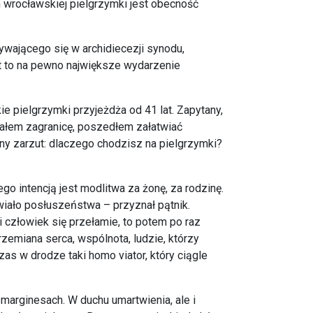
wrocławskiej pielgrzymki jest obecność
ywającego się w archidiecezji synodu,
st to na pewno największe wydarzenie
ie pielgrzymki przyjeżdża od 41 lat. Zapytany,
dżałem zagranicę, poszedłem załatwiać
wny zarzut: dlaczego chodzisz na pielgrzymki?
go intencją jest modlitwa za żonę, za rodzinę.
wiało posłuszeństwa – przyznał pątnik.
i człowiek się przełamie, to potem po raz
przemiana serca, wspólnota, ludzie, którzy
zas w drodze taki homo viator, który ciągle
 marginesach. W duchu umartwienia, ale i