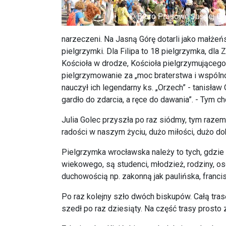
narzeczeni. Na Jasną Górę dotarli jako małżeń
pielgrzymki. Dla Filipa to 18 pielgrzymka, dla
Kościoła w drodze, Kościoła pielgrzymującego, 
pielgrzymowanie za „moc braterstwa i wspólnot
nauczył ich legendarny ks. „Orzech” - tanisła
gardło do zdarcia, a ręce do dawania”. - Tym ch
Julia Golec przyszła po raz siódmy, tym raz
radości w naszym życiu, dużo miłości, dużo do
Pielgrzymka wrocławska należy to tych, gdzie
wiekowego, są studenci, młodzież, rodziny, 
duchowością np. zakonną jak paulińska, franci
Po raz kolejny szło dwóch biskupów. Całą tra
szedł po raz dziesiąty. Na część trasy prosto