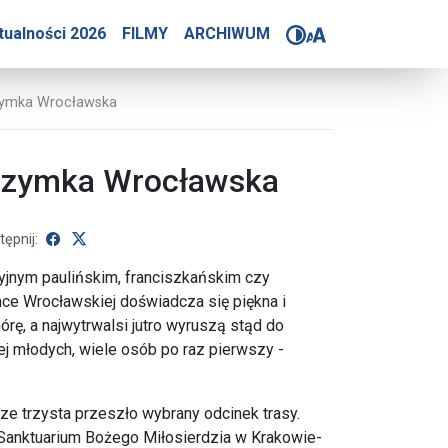
 Miłosierdzia - 45. Piesz
tualności 2026
FILMY
ARCHIWUM
grzymka Wrocławska
elgrzymka Wrocławska
udostępnij na Facebooku
udostępnij na X
ępnij:
aryjnym paulińskim, franciszkańskim czy
mce Wrocławskiej doświadcza się piękna i
órę, a najwytrwalsi jutro wyruszą stąd do
ej młodych, wiele osób po raz pierwszy -
ze trzysta przeszło wybrany odcinek trasy.
Sanktuarium Bożego Miłosierdzia w Krakowie-