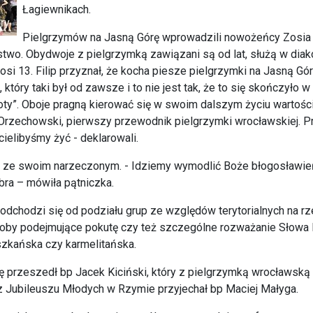
Łagiewnikach.
Pielgrzymów na Jasną Górę wprowadzili nowożeńcy Zosia i
stwo. Obydwoje z pielgrzymką zawiązani są od lat, służą w diak
 Zosi 13. Filip przyznał, że kocha piesze pielgrzymki na Jasną G
który taki był od zawsze i to nie jest tak, że to się skończyło 
y”. Oboje pragną kierować się w swoim dalszym życiu wartościam
w Orzechowski, pierwszy przewodnik pielgrzymki wrocławskiej. Pr
cielibyśmy żyć - deklarowali.
em ze swoim narzeczonym. - Idziemy wymodlić Boże błogosławi
bra – mówiła pątniczka.
 odchodzi się od podziału grup ze względów terytorialnych na 
osoby podejmujące pokutę czy też szczególne rozważanie Słowa 
szkańska czy karmelitańska.
sę przeszedł bp Jacek Kiciński, który z pielgrzymką wrocławską
 z Jubileuszu Młodych w Rzymie przyjechał bp Maciej Małyga.