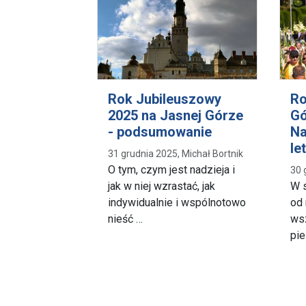
Rok Jubileuszowy
Ro
2025 na Jasnej Górze
Gó
- podsumowanie
Na
le
31 grudnia 2025, Michał Bortnik
O tym, czym jest nadzieja i
30 
jak w niej wzrastać, jak
W s
indywidualnie i wspólnotowo
od 
nieść …
wsz
pi