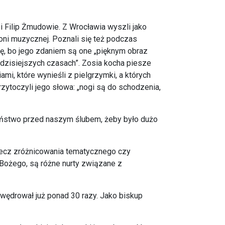
 Filip Żmudowie. Z Wrocławia wyszli jako
oni muzycznej. Poznali się też podczas
órę, bo jego zdaniem są one „pięknym obraz
w dzisiejszych czasach”. Zosia kocha piesze
i, które wynieśli z pielgrzymki, a których
zytoczyli jego słowa: „nogi są do schodzenia,
eństwo przed naszym ślubem, żeby było dużo
rzecz zróżnicowania tematycznego czy
Bożego, są różne nurty związane z
 wędrował już ponad 30 razy. Jako biskup