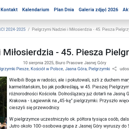
y – Pielgrzymi Nadziei i
Kontakt
Kalendarium
Plan Dnia
Galeria zdjęć 2026
Ak
Jasnej Góry
I 2024-2025
Pielgrzymi Nadziei i Miłosierdzia - 45. Piesza Piel
i Miłosierdzia - 45. Piesza Pi
10 sierpnia 2025, Biuro Prasowe Jasnej Góry
lgrzymki Piesze
,
Kościół w Polsce
,
Jasna Góra
,
Pielgrzymki
udost
Wielbili Boga w radości, ale i pokutowali, szli z duchem m
karmelitańskim, bo jak podkreślają, w 45. Pieszej Pielgrzy
różnorodności Kościoła. Dolnoślązacy już dotarli na Jasną G
Krakowa - Łagiewnik na „45-kę” pielgrzymki. Przyszło więc
cieszyli się przewodnicy.
W pielgrzymce uczestniczyło ok. półtora tysiąca osób, dals
Jutro około 100-osobowa grupa z Jasnej Góry wyruszy do 