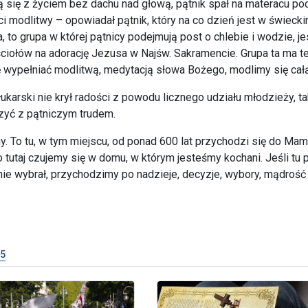
ają się z życiem bez dachu nad głową, pątnik spał na materacu p
modlitwy – opowiadał pątnik, który na co dzień jest w świeckim
 to grupa w której pątnicy podejmują post o chlebie i wodzie, jes
ołów na adorację Jezusa w Najśw. Sakramencie. Grupa ta ma też 
 wypełniać modlitwą, medytacją słowa Bożego, modlimy się całą L
karski nie krył radości z powodu licznego udziału młodzieży, 
zyć z pątniczym trudem.
. To tu, w tym miejscu, od ponad 600 lat przychodzi się do Mam
tutaj czujemy się w domu, w którym jesteśmy kochani. Jeśli tu
ie wybrał, przychodzimy po nadzieje, decyzje, wybory, mądrość -
5