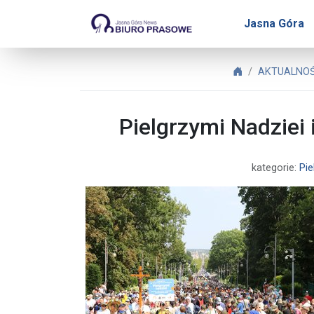
Biuro Prasowe Jasnej Gór
Jasna Góra
Biuro Prasowe 
AKTUALNOŚC
Pielgrzymi Nadziei 
kategorie:
Pie