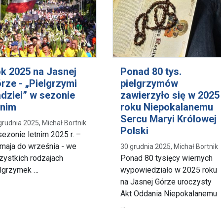
k 2025 na Jasnej
Ponad 80 tys.
rze - „Pielgrzymi
pielgrzymów
dziei” w sezonie
zawierzyło się w 2025
tnim
roku Niepokalanemu
Sercu Maryi Królowej
grudnia 2025, Michał Bortnik
Polski
ezonie letnim 2025 r. –
maja do września - we
30 grudnia 2025, Michał Bortnik
ystkich rodzajach
Ponad 80 tysięcy wiernych
elgrzymek …
wypowiedziało w 2025 roku
na Jasnej Górze uroczysty
Akt Oddania Niepokalanemu
…