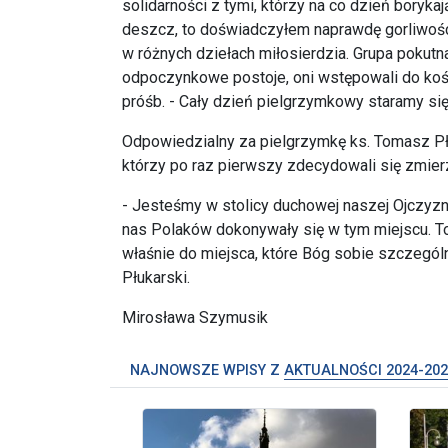
solidarności z tymi, którzy na co dzień boryk
deszcz, to doświadczyłem naprawdę gorliwości 
w różnych dziełach miłosierdzia. Grupa pokutna,
odpoczynkowe postoje, oni wstępowali do kości
próśb. - Cały dzień pielgrzymkowy staramy się
Odpowiedzialny za pielgrzymkę ks. Tomasz Płu
którzy po raz pierwszy zdecydowali się zmier
- Jesteśmy w stolicy duchowej naszej Ojczyzny
nas Polaków dokonywały się w tym miejscu. To 
właśnie do miejsca, które Bóg sobie szczególn
Płukarski.
Mirosława Szymusik
NAJNOWSZE WPISY Z
AKTUALNOŚCI 2024-202