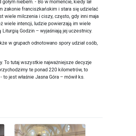
od gołym niebem. - Bo w momencie, kiedy lał
 zakonie franciszkańskim i stara się udzielać
t wiele milczenia i ciszy, często, gdy inni maja
wiele intencji, ludzie powierzają im wiele
iturgią Godzin – wyjaśniają jej uczestnicy.
także w grupach odnotowano spory udział osób,
y. To tutaj wszystkie najważniejsze decyzje
 przychodzimy te ponad 220 kilometrów, to
 to jest właśnie Jasna Góra – mówił ks.