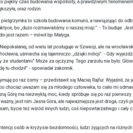
 to piękny czas budowania wspólnoty, a prawdziwym fenomenem 
kszyła, oraz rodzin.
e pielgrzymka to szkoła budowania komunii, a nawiązując do odb
ktyce, bo „dużo rozmawialiśmy o naszej misji:”. - To buduje. Je
dni jest razem – mówił bp Małyga.
iepokalanej, od wielu lat posługuje w Szwecji, ale na wrocławsk
rocławia, uśmiecha się tajemniczo: „dzięki milicji”. - Gdy wyjeż
my ze studentami” Msze za ojczyznę. Tego zarzutu nie było. Głó
dę tu chodził” - opowiadał zakonnik.
muję po raz ósmy – przedstawił się Maciej Rajfur. Wyjaśnił, że je
, bo chociaż uważam się za młodego człowieka, to ciało mi odma
sną Górę ma niezwykłą moc, kiedy spróbuje się po raz pierwszy 
 ważny, jest nim Jasna Góra, ale najważniejsza jest droga, czyli 
am, bycie też wśród innych ludzi, coś niepowtarzalnego i cały c
ntencji osób w kryzysie bezdomności, ludzi żyjących na różnych