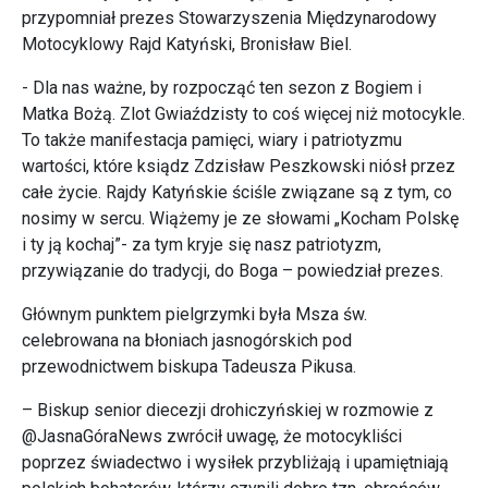
przypomniał prezes Stowarzyszenia Międzynarodowy
Motocyklowy Rajd Katyński, Bronisław Biel.
- Dla nas ważne, by rozpocząć ten sezon z Bogiem i
Matka Bożą. Zlot Gwiaździsty to coś więcej niż motocykle.
To także manifestacja pamięci, wiary i patriotyzmu
wartości, które ksiądz Zdzisław Peszkowski niósł przez
całe życie. Rajdy Katyńskie ściśle związane są z tym, co
nosimy w sercu. Wiążemy je ze słowami „Kocham Polskę
i ty ją kochaj”- za tym kryje się nasz patriotyzm,
przywiązanie do tradycji, do Boga – powiedział prezes.
Głównym punktem pielgrzymki była Msza św.
celebrowana na błoniach jasnogórskich pod
przewodnictwem biskupa Tadeusza Pikusa.
– Biskup senior diecezji drohiczyńskiej w rozmowie z
@JasnaGóraNews zwrócił uwagę, że motocykliści
poprzez świadectwo i wysiłek przybliżają i upamiętniają