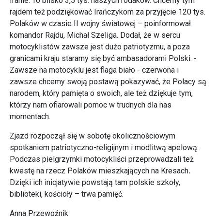
Iranie. To blisko 3,5 tys. naszych rodaków. Chcemy tym
rajdem też podziękować Irańczykom za przyjęcie 120 tys.
Polaków w czasie II wojny światowej – poinformował
komandor Rajdu, Michał Szeliga. Dodał, że w sercu
motocyklistów zawsze jest dużo patriotyzmu, a poza
granicami kraju staramy się być ambasadorami Polski. -
Zawsze na motocyklu jest flaga biało - czerwona i
zawsze chcemy swoją postawą pokazywać, że Polacy są
narodem, który pamięta o swoich, ale też dziękuje tym,
którzy nam ofiarowali pomoc w trudnych dla nas
momentach.
Zjazd rozpoczął się w sobotę okolicznościowym
spotkaniem patriotyczno-religijnym i modlitwą apelową.
Podczas pielgrzymki motocykliści przeprowadzali też
kwestę na rzecz Polaków mieszkających na Kresach
.
Dzięki ich inicjatywie powstają tam polskie szkoły,
biblioteki, kościoły – trwa pamięć.
Anna Przewoźnik