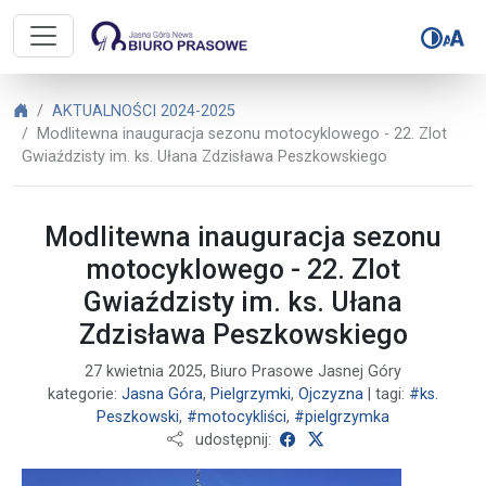
Biuro Prasowe Jasnej Góry – Modli
Biuro Prasowe Jasnej Góry
AKTUALNOŚCI 2024-2025
Modlitewna inauguracja sezonu motocyklowego - 22. Zlot
Gwiaździsty im. ks. Ułana Zdzisława Peszkowskiego
Modlitewna inauguracja sezonu
motocyklowego - 22. Zlot
Gwiaździsty im. ks. Ułana
Zdzisława Peszkowskiego
27 kwietnia 2025, Biuro Prasowe Jasnej Góry
kategorie:
Jasna Góra
,
Pielgrzymki
,
Ojczyzna
| tagi:
#ks.
Peszkowski
,
#motocykliści
,
#pielgrzymka
udostępnij na Facebooku
udostępnij na X
udostępnij: