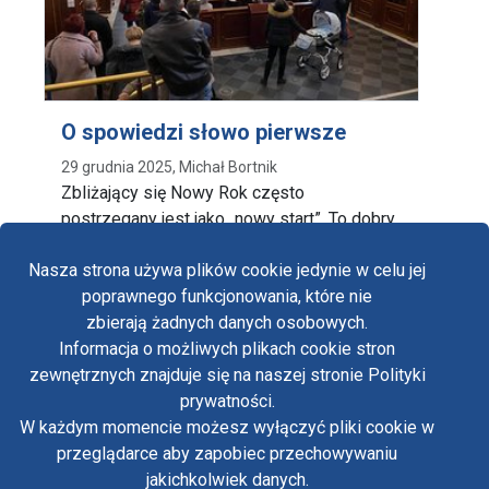
O spowiedzi słowo pierwsze
29 grudnia 2025, Michał Bortnik
Zbliżający się Nowy Rok często
postrzegany jest jako „nowy start”. To dobry
czas dla tych, …
Nasza strona używa plików cookie jedynie w celu jej
poprawnego funkcjonowania, które nie
zbierają żadnych danych osobowych.
Informacja o możliwych plikach cookie stron
Fa
zewnętrznych znajduje się na naszej stronie Polityki
Yo
prywatności.
Polityka prywatności
W każdym momencie możesz wyłączyć pliki cookie w
Oświadczenie o dostępności
Tw
przeglądarce aby zapobiec przechowywaniu
Standardy ochrony małoletnich w klasztorze OO.
Paulinów na Jasnej Górze
jakichkolwiek danych.
in