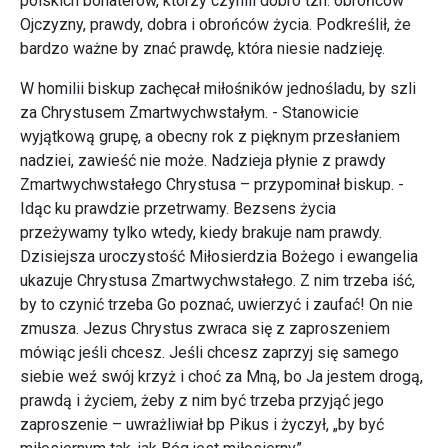
polskich bohaterów, którzy czynili dobro tzn. obrońców
Ojczyzny, prawdy, dobra i obrońców życia. Podkreślił, że
bardzo ważne by znać prawdę, która niesie nadzieję.
W homilii biskup zachęcał miłośników jednośladu, by szli
za Chrystusem Zmartwychwstałym. - Stanowicie
wyjątkową grupę, a obecny rok z pięknym przesłaniem
nadziei, zawieść nie może. Nadzieja płynie z prawdy
Zmartwychwstałego Chrystusa – przypominał biskup. -
Idąc ku prawdzie przetrwamy. Bezsens życia
przeżywamy tylko wtedy, kiedy brakuje nam prawdy.
Dzisiejsza uroczystość Miłosierdzia Bożego i ewangelia
ukazuje Chrystusa Zmartwychwstałego. Z nim trzeba iść,
by to czynić trzeba Go poznać, uwierzyć i zaufać! On nie
zmusza. Jezus Chrystus zwraca się z zaproszeniem
mówiąc jeśli chcesz. Jeśli chcesz zaprzyj się samego
siebie weź swój krzyż i choć za Mną, bo Ja jestem drogą,
prawdą i życiem, żeby z nim być trzeba przyjąć jego
zaproszenie – uwrażliwiał bp Pikus i życzył, „by być