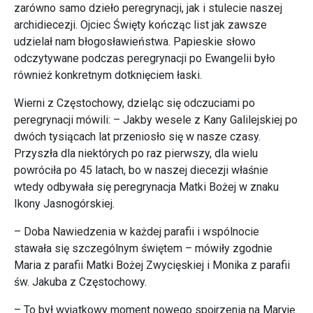
zarówno samo dzieło peregrynacji, jak i stulecie naszej
archidiecezji. Ojciec Święty kończąc list jak zawsze
udzielał nam błogosławieństwa. Papieskie słowo
odczytywane podczas peregrynacji po Ewangelii było
również konkretnym dotknięciem łaski.
Wierni z Częstochowy, dzieląc się odczuciami po
peregrynacji mówili: – Jakby wesele z Kany Galilejskiej po
dwóch tysiącach lat przeniosło się w nasze czasy.
Przyszła dla niektórych po raz pierwszy, dla wielu
powróciła po 45 latach, bo w naszej diecezji właśnie
wtedy odbywała się peregrynacja Matki Bożej w znaku
Ikony Jasnogórskiej.
– Doba Nawiedzenia w każdej parafii i wspólnocie
stawała się szczególnym świętem – mówiły zgodnie
Maria z parafii Matki Bożej Zwycięskiej i Monika z parafii
św. Jakuba z Częstochowy.
– To był wyjątkowy moment nowego spojrzenia na Maryję.