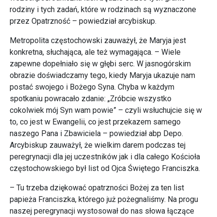
rodziny i tych zadań, które w rodzinach są wyznaczone
przez Opatrzność – powiedział arcybiskup.
Metropolita częstochowski zauważył, że Maryja jest
konkretna, słuchająca, ale też wymagająca. – Wiele
zapewne dopełniało się w głębi serc. W jasnogórskim
obrazie doświadczamy tego, kiedy Maryja ukazuje nam
postać swojego i Bożego Syna. Chyba w każdym
spotkaniu powracało zdanie: „Zróbcie wszystko
cokolwiek mój Syn wam powie” – czyli wsłuchujcie się w
to, co jest w Ewangelii, co jest przekazem samego
naszego Pana i Zbawiciela – powiedział abp Depo.
Arcybiskup zauważył, że wielkim darem podczas tej
peregrynacji dla jej uczestników jak i dla całego Kościoła
częstochowskiego był list od Ojca Świętego Franciszka.
– Tu trzeba dziękować opatrzności Bożej za ten list
papieża Franciszka, którego już pożegnaliśmy. Na progu
naszej peregrynacji wystosował do nas słowa łączące