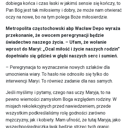
dobiega końca i czas łaski w jakimś sensie się kończy, to
Pan Bóg jest tak miłosierny i dobry, że może nam otwierać
oczy na nowe, bo na tym polega Boże miłosierdzie.
Metropolita częstochowski abp Wacław Depo wyraża
przekonanie, że owocem peregrynacji będzie
świadectwo naszego życia. – Ufam, że wołanie
wprost do Maryi: „Ocal miłość i życie naszych rodzin”
dopełniało się gdzieś w głębi naszych serc i sumień.
– Peregrynacja to wyznaczenie nowych szlaków dla
umocnienia wiary. To hasło nie odnosiło się tylko do
interwencji Maryi. To również zadanie dla nas samych.
Jeśli myślimy i pytamy, czego nas uczy Maryja, to na
pewno wierności zamysłom Boga względem rodziny. W
misjach rekolekcyjnych przed nawiedzeniem, przede
wszystkim podkreślaliśmy rolę godności zarówno
mężczyzny, jak i kobiety. Mam ufność, że tutaj Maryja, jako
wszechpośredniczka łask będzie strzec tych granic