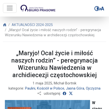
Biuro Prasowe Jasnej Góry – „Maryj
Biuro Prasowe Jasnej Góry
AKTUALNOŚCI 2024-2025
„Maryjo! Ocal życie i miłość naszych rodzin” - peregrynacja
Wizerunku Nawiedzenia w archidiecezji częstochowskiej
„Maryjo! Ocal życie i miłość
naszych rodzin” - peregrynacja
Wizerunku Nawiedzenia w
archidiecezji częstochowskiej
1 maja 2025, Michał Bortnik
kategorie:
Paulini
,
Kościół w Polsce
,
Jasna Góra
,
Ojczyzna
udostępnij na Facebooku
udostępnij na X
udostępnij:
W
ciągu