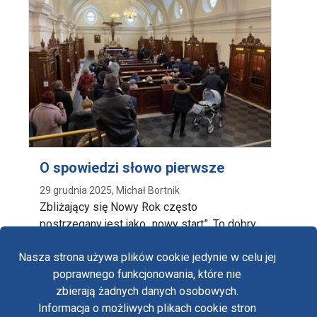
O spowiedzi słowo pierwsze
29 grudnia 2025, Michał Bortnik
Zbliżający się Nowy Rok często
postrzegany jest jako „nowy start”. To dobry
czas dla tych, …
Nasza strona używa plików cookie jedynie w celu jej
poprawnego funkcjonowania, które nie
zbierają żadnych danych osobowych.
Informacja o możliwych plikach cookie stron
Fa