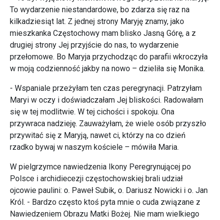
To wydarzenie niestandardowe, bo zdarza się raz na
kilkadziesiąt lat. Z jednej strony Maryję znamy, jako
mieszkanka Częstochowy mam blisko Jasną Górę, a z
drugiej strony Jej przyjście do nas, to wydarzenie
przełomowe. Bo Maryja przychodząc do parafii wkroczyła
w moją codzienność jakby na nowo – dzieliła się Monika.
- Wspaniale przeżyłam ten czas peregrynacji. Patrzyłam
Maryi w oczy i doświadczałam Jej bliskości. Radowałam
się w tej modlitwie. W tej cichości i spokoju. Ona
przywraca nadzieję. Zauważyłam, że wiele osób przyszło
przywitać się z Maryją, nawet ci, którzy na co dzień
rzadko bywaj w naszym kościele – mówiła Maria.
W pielgrzymce nawiedzenia Ikony Peregrynującej po
Polsce i archidiecezji częstochowskiej brali udział
ojcowie paulini: o. Paweł Subik, o. Dariusz Nowicki i o. Jan
Król. - Bardzo często ktoś pyta mnie o cuda związane z
Nawiedzeniem Obrazu Matki Bożej. Nie mam wielkiego