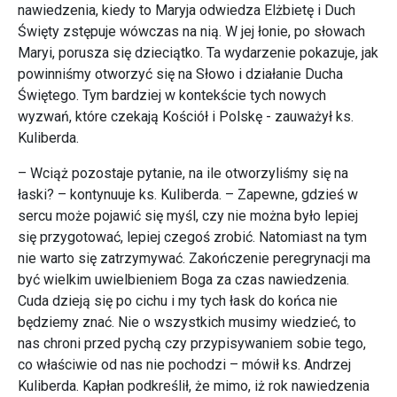
nawiedzenia, kiedy to Maryja odwiedza Elżbietę i Duch
Święty zstępuje wówczas na nią. W jej łonie, po słowach
Maryi, porusza się dzieciątko. Ta wydarzenie pokazuje, jak
powinniśmy otworzyć się na Słowo i działanie Ducha
Świętego. Tym bardziej w kontekście tych nowych
wyzwań, które czekają Kościół i Polskę - zauważył ks.
Kuliberda.
– Wciąż pozostaje pytanie, na ile otworzyliśmy się na
łaski? – kontynuuje ks. Kuliberda. – Zapewne, gdzieś w
sercu może pojawić się myśl, czy nie można było lepiej
się przygotować, lepiej czegoś zrobić. Natomiast na tym
nie warto się zatrzymywać. Zakończenie peregrynacji ma
być wielkim uwielbieniem Boga za czas nawiedzenia.
Cuda dzieją się po cichu i my tych łask do końca nie
będziemy znać. Nie o wszystkich musimy wiedzieć, to
nas chroni przed pychą czy przypisywaniem sobie tego,
co właściwie od nas nie pochodzi – mówił ks. Andrzej
Kuliberda. Kapłan podkreślił, że mimo, iż rok nawiedzenia