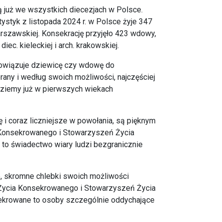
ją już we wszystkich diecezjach w Polsce.
ystyk z listopada 2024 r. w Polsce żyje 347
arszawskiej. Konsekrację przyjęło 423 wdowy,
ec. kieleckiej i arch. krakowskiej.
obowiązuje dziewicę czy wdowę do
any i według swoich możliwości, najczęściej
jdziemy już w pierwszych wiekach
 i coraz liczniejsze w powołania, są pięknym
ia Konsekrowanego i Stowarzyszeń Życia
e to świadectwo wiary ludzi bezgranicznie
e, skromne chlebki swoich możliwości
w Życia Konsekrowanego i Stowarzyszeń Życia
sekrowane to osoby szczególnie oddychające