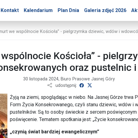
ry – "Ożywiający nurt we
Kontakt
Kalendarium
Plan Dnia
Galeria zdjęć 2026
Ak
 nurt we wspólnocie Kościoła” - pielgrzymka dziewic, wdów i wdowcó
 wspólnocie Kościoła” - pielgrz
sekrowanych oraz pustelnic i
30 listopada 2024, Biuro Prasowe Jasnej Góry
udostępnij na Facebooku
udostępnij na X
udostępnij:
Żyją na ziemi, spoglądając w niebo. Na Jasnej Górze trwa 
Form Życia Konsekrowanego, czyli stanu dziewic, wdów i 
pustelników. Są to osoby świeckie z sercem poświęconym 
poświęcenie. Tematem spotkania jest: „Życie konsekrowane 
„czynią świat bardziej ewangelicznym”