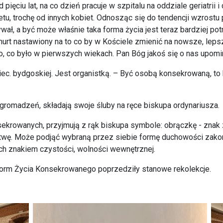
ięciu lat, na co dzień pracuje w szpitalu na oddziale geriatrii 
rnetu, trochę od innych kobiet. Odnosząc się do tendencji wzros
wał, a być może właśnie taka forma życia jest teraz bardziej pot
nurt nastawiony na to co by w Kościele zmienić na nowsze, lepsz
o, co było w pierwszych wiekach. Pan Bóg jakoś się o nas upom
ec. bydgoskiej. Jest organistką. – Być osobą konsekrowaną, to 
romadzeń, składają swoje śluby na ręce biskupa ordynariusza.
sekrowanych, przyjmują z rąk biskupa symbole: obrączkę - znak 
twę. Może podjąć wybraną przez siebie formę duchowości zakor
ch znakiem czystości, wolności wewnętrznej.
Form Życia Konsekrowanego poprzedziły stanowe rekolekcje.