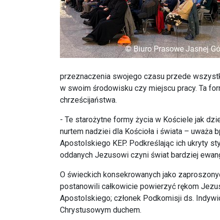
przeznaczenia swojego czasu przede wszystki
w swoim środowisku czy miejscu pracy. Ta for
chrześcijaństwa.
- Te starożytne formy życia w Kościele jak dz
nurtem nadziei dla Kościoła i świata – uważa
Apostolskiego KEP. Podkreślając ich ukryty sty
oddanych Jezusowi czyni świat bardziej ewan
O świeckich konsekrowanych jako zaproszonych
postanowili całkowicie powierzyć rękom Jezus
Apostolskiego; członek Podkomisji ds. Indy
Chrystusowym duchem.