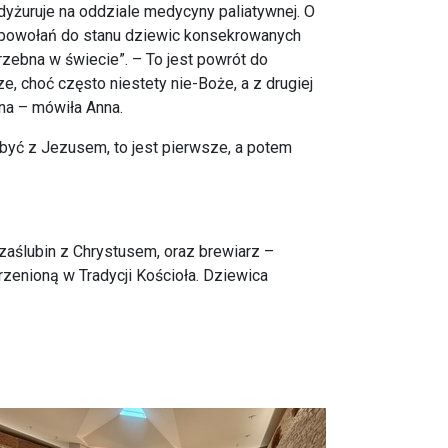
i dyżuruje na oddziale medycyny paliatywnej. O
tu powołań do stanu dziewic konsekrowanych
rzebna w świecie”. – To jest powrót do
e, choć często niestety nie-Boże, a z drugiej
ina – mówiła Anna.
być z Jezusem, to jest pierwsze, a potem
zaślubin z Chrystusem, oraz brewiarz –
zenioną w Tradycji Kościoła. Dziewica