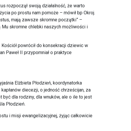
ezus rozpoczął swoją działalność, że warto
 życia po prostu nam pomoże – mówił bp Okroj.
rystus, mają zawsze skromne początki” –
zą Mu skromne chlebki naszych możliwości i
Kościół powrócił do konsekracji dziewic w
Jan Paweł II przypomniał o praktyce
yjaśnia Elżbieta Płodzień, koordynatorka
kapłanów diecezji, o jedność chrześcijan, za
yć dla rodziny, dla wnuków, ale o ile to jest
śla Płodzień.
tu i misji ewangelizacyjnej, żyjąc całkowicie