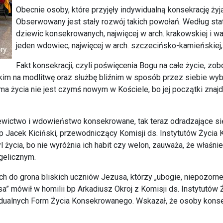
Obecnie osoby, które przyjęły indywidualną konsekrację ży
Obserwowany jest stały rozwój takich powołań. Według stat
dziewic konsekrowanych, najwięcej w arch. krakowskiej i w
jeden wdowiec, najwięcej w arch. szczecińsko-kamieńskiej, di
Fakt konsekracji, czyli poświęcenia Bogu na całe życie, z
m na modlitwę oraz służbę bliźnim w sposób przez siebie wybr
ma życia nie jest czymś nowym w Kościele, bo jej początki zna
iewictwo i wdowieństwo konsekrowane, tak teraz odradzające się
 bp Jacek Kiciński, przewodniczący Komisji ds. Instytutów Życ
l życia, bo nie wyróżnia ich habit czy welon, zauważa, że właśni
gelicznym.
 do grona bliskich uczniów Jezusa, którzy „ubogie, niepozorn
a” mówił w homilii bp Arkadiusz Okroj z Komisji ds. Instytutó
widualnych Form Życia Konsekrowanego. Wskazał, że osoby kon