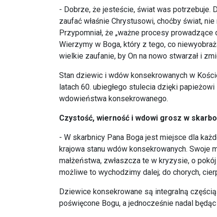
- Dobrze, że jesteście, świat was potrzebuje. 
zaufać właśnie Chrystusowi, choćby świat, ni
Przypomniał, że „ważne procesy prowadzące do
Wierzymy w Boga, który z tego, co niewyobraża
wielkie zaufanie, by On na nowo stwarzał i zmi
Stan dziewic i wdów konsekrowanych w Koście
latach 60. ubiegłego stulecia dzięki papieżow
wdowieństwa konsekrowanego.
Czystość, wierność i wdowi grosz w skarbo
- W skarbnicy Pana Boga jest miejsce dla każd
krajowa stanu wdów konsekrowanych. Swoje modl
małżeństwa, zwłaszcza te w kryzysie, o pokój w
możliwe to wychodzimy dalej; do chorych, cier
Dziewice konsekrowane są integralną częścią w
poświęcone Bogu, a jednocześnie nadal będąc