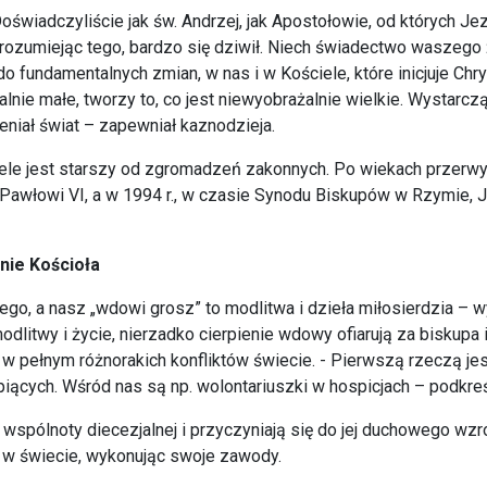
Doświadczyliście jak św. Andrzej, jak Apostołowie, od których J
e rozumiejąc tego, bardzo się dziwił. Niech świadectwo waszego
 fundamentalnych zmian, w nas i w Kościele, które inicjuje Ch
lnie małe, tworzy to, co jest niewyobrażalnie wielkie. Wystarc
eniał świat – zapewniał kaznodzieja.
le jest starszy od zgromadzeń zakonnych. Po wiekach przerwy 
i Pawłowi VI, a w 1994 r., w czasie Synodu Biskupów w Rzymie, 
nie Kościoła
ego, a nasz „wdowi grosz” to modlitwa i dzieła miłosierdzia – w
itwy i życie, nierzadko cierpienie wdowy ofiarują za biskupa i 
 pełnym różnorakich konfliktów świecie. - Pierwszą rzeczą jest b
piących. Wśród nas są np. wolontariuszki w hospicjach – podkre
spólnoty diecezjalnej i przyczyniają się do jej duchowego wzros
 w świecie, wykonując swoje zawody.