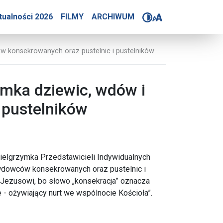
 wspólnocie Kościoła” - 
tualności 2026
FILMY
ARCHIWUM
w konsekrowanych oraz pustelnic i pustelników
ymka dziewic, wdów i
 pustelników
Pielgrzymka Przedstawicieli Indywidualnych
wdowców konsekrowanych oraz pustelnic i
Jezusowi, bo słowo „konsekracja” oznacza
- ożywiający nurt we wspólnocie Kościoła”.