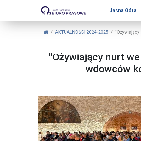
Biuro Prasowe Jasnej Gó
Jasna Góra
Biuro Prasowe Jasnej Góry
AKTUALNOŚCI 2024-2025
"Ożywiający
"Ożywiający nurt we
wdowców kon