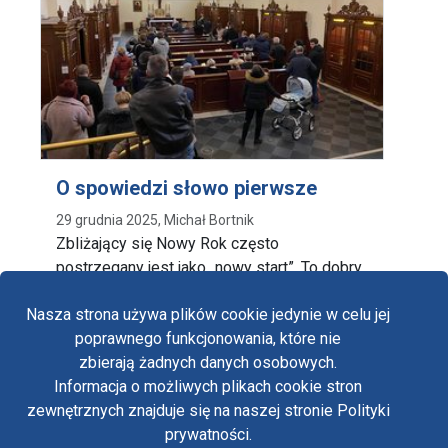
O spowiedzi słowo pierwsze
29 grudnia 2025, Michał Bortnik
Zbliżający się Nowy Rok często
postrzegany jest jako „nowy start”. To dobry
czas dla tych, …
Nasza strona używa plików cookie jedynie w celu jej
poprawnego funkcjonowania, które nie
zbierają żadnych danych osobowych.
Informacja o możliwych plikach cookie stron
Fa
zewnętrznych znajduje się na naszej stronie Polityki
Yo
prywatności.
Polityka prywatności