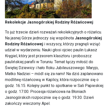
Rekolekcje Jasnogórskiej Rodziny Różańcowej
To już trzecie dzień rozważań rekolekcyjnych o różańcu.
Na jasnej Górze jednoczy się wspólnota
Jasnogórskiej
Rodziny Różańcowej
i wszyscy, którzy pragnęli wziąć
udział w wydarzeniu. Nauki głosi ojciec paulin Łukasz
Kręgiel, który jest przeorem klasztoru i proboszcz
paulińskiej parafii w Toruniu. Temat łączy miłość do
Świętej Dziewicy i hało Roku Jubileuszowego: Maryjo,
Matko Nadziei – módl się za nami! Na dziś zaplanowano
modlitwę różańcową w Kaplicy, która rozpocznie się o
godz. 16.15. Kolejny punkt to spotkanie w Sali Papieskiej
o godz. 17.00. Procesja różańcowa na Błoniach
Jasnogórskich rozpocznie się o godz. 19.30. Dzień
zakończy wieczorny Apel.