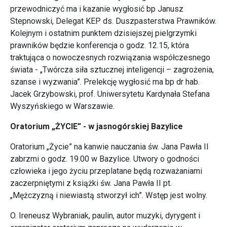
przewodniczyć ma i kazanie wygłosić bp Janusz
Stepnowski, Delegat KEP ds. Duszpasterstwa Prawników.
Kolejnym i ostatnim punktem dzisiejszej pielgrzymki
prawników będzie konferencja o godz. 12.15, która
traktująca o nowoczesnych rozwiązania współczesnego
świata - „Twórcza siła sztucznej inteligencji – zagrożenia,
szanse i wyzwania”. Prelekcję wygłosić ma bp dr hab.
Jacek Grzybowski, prof. Uniwersytetu Kardynała Stefana
Wyszyńskiego w Warszawie.
Oratorium „ŻYCIE” - w jasnogórskiej Bazylice
Oratorium „Życie” na kanwie nauczania św. Jana Pawła II
zabrzmi o godz. 19.00 w Bazylice. Utwory o godności
człowieka i jego życiu przeplatane będą rozważaniami
zaczerpniętymi z książki św. Jana Pawła II pt.
„Mężczyzną i niewiastą stworzył ich”. Wstęp jest wolny.
O. Ireneusz Wybraniak, paulin, autor muzyki, dyrygent i