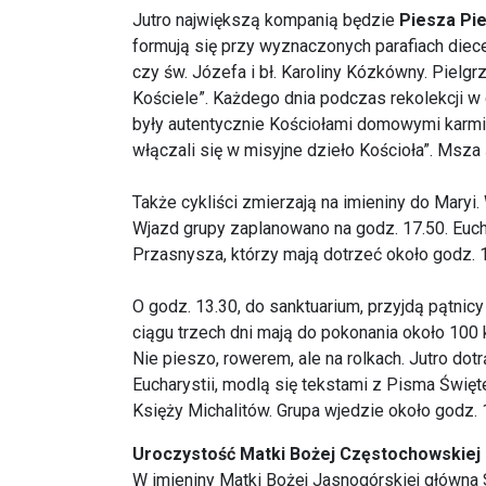
Jutro największą kompanią będzie
Piesza Pi
formują się przy wyznaczonych parafiach diece
czy św. Józefa i bł. Karoliny Kózkówny. Pielg
Kościele”. Każdego dnia podczas rekolekcji w 
były autentycznie Kościołami domowymi karmią
włączali się w misyjne dzieło Kościoła”. Msz
Także cykliści zmierzają na imieniny do Maryi
Wjazd grupy zaplanowano na godz. 17.50. Euch
Przasnysza, którzy mają dotrzeć około godz. 1
O godz. 13.30, do sanktuarium, przyjdą pątnic
ciągu trzech dni mają do pokonania około 100 
Nie pieszo, rowerem, ale na rolkach. Jutro dot
Eucharystii, modlą się tekstami z Pisma Świę
Księży Michalitów. Grupa wjedzie około godz. 
Uroczystość Matki Bożej Częstochowskiej (
W imieniny Matki Bożej Jasnogórskiej główn