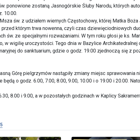
w. ponowione zostaną Jasnogórskie Śluby Narodu, których auto
. 10.00.
Msza św. z udziałem wiernych Częstochowy, której Matka Boża 
e, przed którym trwa nowenna, czyli czas dziewięciodniowych d
h św. ze specjalnymi rozważaniami. W tym roku głosi je ks. Mar
o, w wigilię uroczystości. Tego dnia w Bazylice Archikatedralnej
 maryjnej do sanktuarium, gdzie o godz. 19.00 zjednoczą się z po
 Jasną Górę pielgrzymów nastąpiły zmiany miejsc sprawowania n
będą o godz. 6.00, 7.00, 8.00, 9.00, 10.00 i o 19.00 i 20.00. N
 6.30, 8.00 i 9.00, a w pozostałych godzinach w Kaplicy Sakramen
5