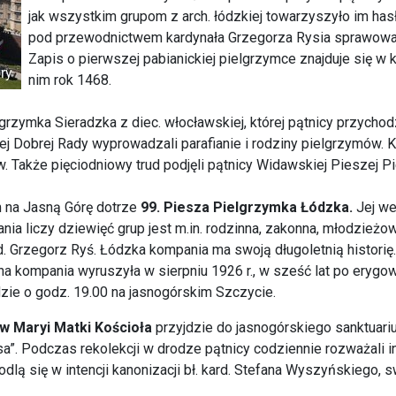
jak wszystkim grupom z arch. łódzkiej towarzyszyło im has
pod przewodnictwem kardynała Grzegorza Rysia sprawowana
Zapis o pierwszej pabianickiej pielgrzymce znajduje się w k
nim rok 1468.
rzymka Sieradzka z diec. włocławskiej, której pątnicy przychod
ożej Dobrej Rady wyprowadzali parafianie i rodziny pielgrzymów.
 Także pięciodniowy trud podjęli pątnicy Widawskiej Pieszej Pie
 na Jasną Górę dotrze
99. Piesza Pielgrzymka Łódzka.
Jej we
ia liczy dziewięć grup jest m.in. rodzinna, zakonna, młodzieżo
rd. Grzegorz Ryś. Łódzka kompania ma swoją długoletnią historię
a kompania wyruszyła w sierpniu 1926 r., w sześć lat po erygowa
dzie o godz. 19.00 na jasnogórskim Szczycie.
w Maryi Matki Kościoła
przyjdzie do jasnogórskiego sanktuariu
a”. Podczas rekolekcji w drodze pątnicy codziennie rozważali i
odlą się w intencji kanonizacji bł. kard. Stefana Wyszyńskiego, 