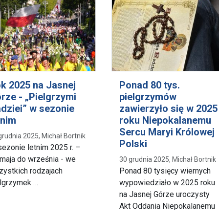
k 2025 na Jasnej
Ponad 80 tys.
rze - „Pielgrzymi
pielgrzymów
dziei” w sezonie
zawierzyło się w 2025
tnim
roku Niepokalanemu
Sercu Maryi Królowej
grudnia 2025, Michał Bortnik
Polski
ezonie letnim 2025 r. –
maja do września - we
30 grudnia 2025, Michał Bortnik
ystkich rodzajach
Ponad 80 tysięcy wiernych
elgrzymek …
wypowiedziało w 2025 roku
na Jasnej Górze uroczysty
Akt Oddania Niepokalanemu
…