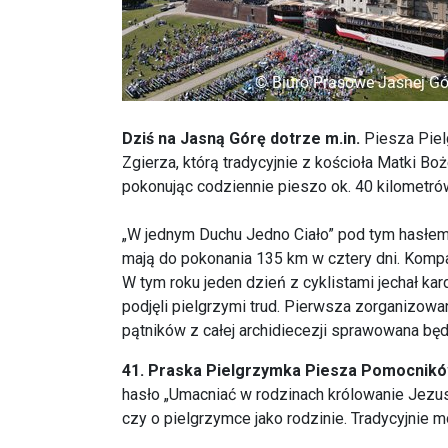
Dziś na Jasną Górę dotrze m.in.
Piesza Pielg
Zgierza, którą tradycyjnie z kościoła Matki B
pokonując codziennie pieszo ok. 40 kilometrów.
„W jednym Duchu Jedno Ciało” pod tym hasłem
mają do pokonania 135 km w cztery dni. Kompan
W tym roku jeden dzień z cyklistami jechał ka
podjęli pielgrzymi trud. Pierwsza zorganizowan
pątników z całej archidiecezji sprawowana bę
41. Praska Pielgrzymka Piesza Pomocnikó
hasło „Umacniać w rodzinach królowanie Jezus
czy o pielgrzymce jako rodzinie. Tradycyjnie m