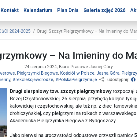
ry – Drugi Szczyt Pielgr
Kontakt
Kalendarium
Plan Dnia
Galeria zdjęć 2026
Ak
 Jasnej Góry
ŚCI 2024-2025
Drugi Szczyt Pielgrzymkowy – Na Imieniny do Mar
lgrzymkowy – Na Imieniny do Ma
24 sierpnia 2024, Biuro Prasowe Jasnej Góry
owerowe
,
Pielgrzymki Biegowe
,
Kościół w Polsce
,
Jasna Góra
,
Pielgrz
ienny
,
#rekolekcjewdrodze
,
#PolskaPielgrzymuje
udostępnij:
Drugi sierpniowy tzw. szczyt pielgrzymkowy
rozpoczął s
Bożej Częstochowskiej, 26 sierpnia, przybędą kolejne tysią
katowickiej i częstochowskiej, ale też np. z diec. tarnowskiej
drohiczyńskiej, czy pielgrzymi na rolkach z warszawskieg
Akademicka Pielgrzymka Biegowa z Bydgoszczy.
Jako pierwsi na uroczystości odpustowe przyszli pątnicy
5