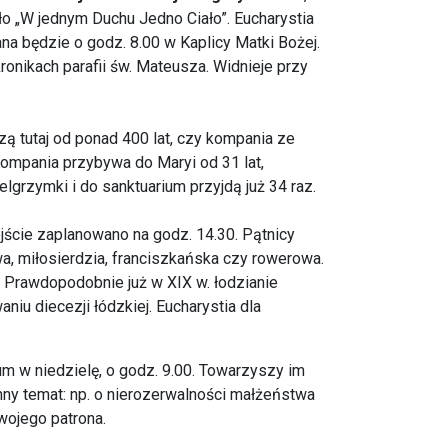
ło „W jednym Duchu Jedno Ciało”. Eucharystia
 będzie o godz. 8.00 w Kaplicy Matki Bożej.
ronikach parafii św. Mateusza. Widnieje przy
zą tutaj od ponad 400 lat, czy kompania ze
 Kompania przybywa do Maryi od 31 lat,
lgrzymki i do sanktuarium przyjdą już 34 raz.
jście zaplanowano na godz. 14.30. Pątnicy
wa, miłosierdzia, franciszkańska czy rowerowa.
. Prawdopodobnie już w XIX w. łodzianie
niu diecezji łódzkiej. Eucharystia dla
m w niedzielę, o godz. 9.00. Towarzyszy im
nny temat: np. o nierozerwalności małżeństwa
swojego patrona.