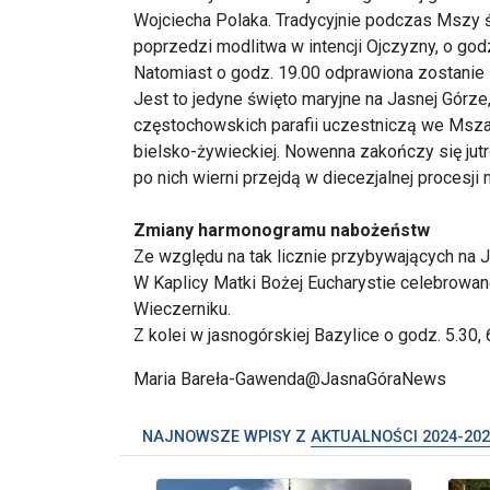
Wojciecha Polaka. Tradycyjnie podczas Mszy ś
poprzedzi modlitwa w intencji Ojczyzny, o godz
Natomiast o godz. 19.00 odprawiona zostanie 
Jest to jedyne święto maryjne na Jasnej Górz
częstochowskich parafii uczestniczą we Mszac
bielsko-żywieckiej. Nowenna zakończy się jutr
po nich wierni przejdą w diecezjalnej procesji
Zmiany harmonogramu nabożeństw
Ze względu na tak licznie przybywających na
W Kaplicy Matki Bożej Eucharystie celebrowane 
Wieczerniku.
Z kolei w jasnogórskiej Bazylice o godz. 5.30,
Maria Bareła-Gawenda@JasnaGóraNews
NAJNOWSZE WPISY Z
AKTUALNOŚCI 2024-202