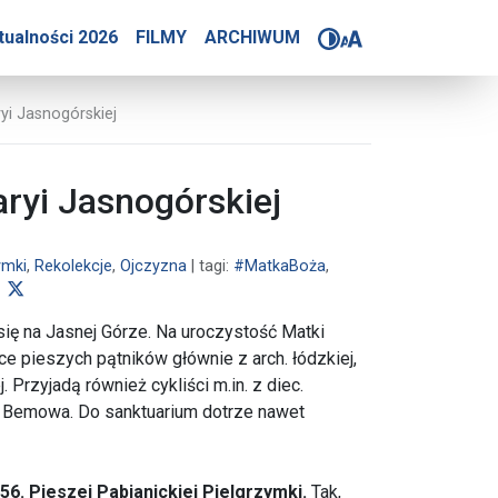
zymkowy – Na Imieniny do
tualności 2026
FILMY
ARCHIWUM
yi Jasnogórskiej
ryi Jasnogórskiej
ymki
,
Rekolekcje
,
Ojczyzna
| tagi:
#MatkaBoża
,
udostępnij na Facebooku
udostępnij na X
ię na Jasnej Górze. Na uroczystość Matki
ce pieszych pątników głównie z arch. łódzkiej,
. Przyjadą również cykliści m.in. z diec.
o Bemowa. Do sanktuarium dotrze nawet
56. Pieszej Pabianickiej Pielgrzymki.
Tak,