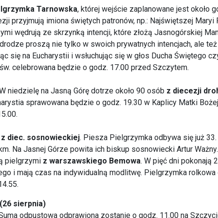
elgrzymka Tarnowska
, której wejście zaplanowane jest około g
zji przyjmują imiona świętych patronów, np.: Najświętszej Maryi 
rzymi wędrują ze skrzynką intencji, które złożą Jasnogórskiej M
drodze proszą nie tylko w swoich prywatnych intencjach, ale też
c się na Eucharystii i wsłuchując się w głos Ducha Świętego c
a św. celebrowana będzie o godz. 17.00 przed Szczytem.
. W niedzielę na Jasną Górę dotrze około 90 osób
z diecezji dro
arystia sprawowana będzie o godz. 19.30 w Kaplicy Matki Bożej
5.00.
y
z diec. sosnowieckiej
. Piesza Pielgrzymka odbywa się już 33. 
km. Na Jasnej Górze powita ich biskup sosnowiecki Artur Ważny.
rą pielgrzymi
z warszawskiego Bemowa
. W pięć dni pokonają
tego i mają czas na indywidualną modlitwę. Pielgrzymka rolkow
14.55.
26 sierpnia)
a Suma odpustowa odprawiona zostanie o godz. 11.00 na Szczy