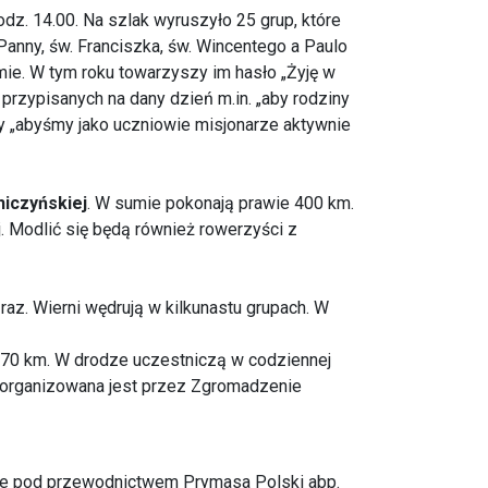
odz. 14.00. Na szlak wyruszyło 25 grup, które
Panny, św. Franciszka, św. Wincentego a Paulo
amie. W tym roku towarzyszy im hasło „Żyję w
 przypisanych na dany dzień m.in. „aby rodziny
zy „abyśmy jako uczniowie misjonarze aktywnie
hiczyńskiej
. W sumie pokonają prawie 400 km.
. Modlić się będą również rowerzyści z
raz. Wierni wędrują w kilkunastu grupach. W
 270 km. W drodze uczestniczą w codziennej
a organizowana jest przez Zgromadzenie
cie pod przewodnictwem Prymasa Polski abp.