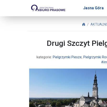
Biuro Prasowe Jasnej Gó
Jasna Góra
Biuro Prasowe
AKTUALNO
Drugi Szczyt Pie
kategorie:
Pielgrzymki Piesze
,
Pielgrzymki R
#im