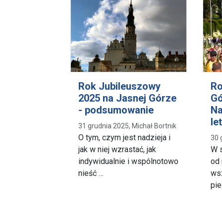
Rok Jubileuszowy
Ro
2025 na Jasnej Górze
Gó
- podsumowanie
Na
le
31 grudnia 2025, Michał Bortnik
O tym, czym jest nadzieja i
30 
jak w niej wzrastać, jak
W s
indywidualnie i wspólnotowo
od 
nieść …
wsz
pi