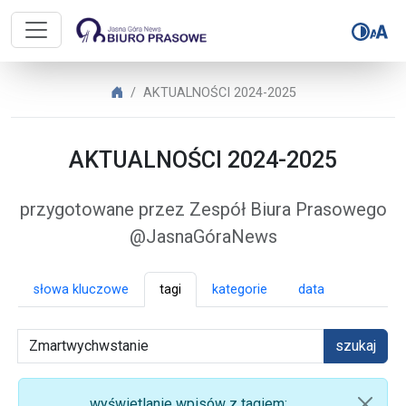
Biuro Prasowe Jasnej Góry – AK
Biuro Prasowe Jasnej Góry
AKTUALNOŚCI 2024-2025
AKTUALNOŚCI 2024-2025
przygotowane przez Zespół Biura Prasowego
@JasnaGóraNews
słowa kluczowe
tagi
kategorie
data
szukaj
wyświetlanie wpisów z tagiem: