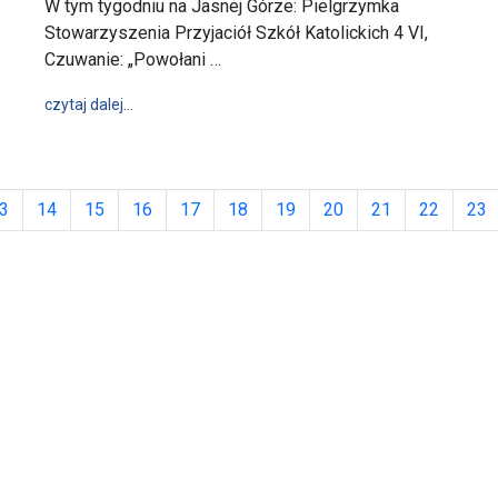
W tym tygodniu na Jasnej Górze: Pielgrzymka
Stowarzyszenia Przyjaciół Szkół Katolickich 4 VI,
Czuwanie: „Powołani …
wpis W tym tygodniu na Jasnej Górze (3 - 9 czerwca
czytaj dalej…
3
14
15
16
17
18
19
20
21
22
23