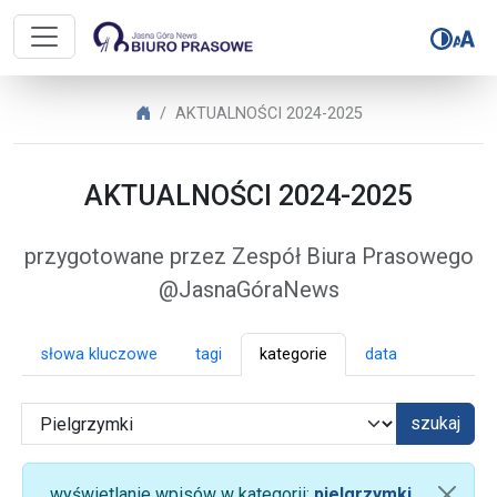
Biuro Prasowe Jasnej Góry – AK
Biuro Prasowe Jasnej Góry
AKTUALNOŚCI 2024-2025
AKTUALNOŚCI 2024-2025
przygotowane przez Zespół Biura Prasowego
@JasnaGóraNews
słowa kluczowe
tagi
kategorie
data
szukaj
wyświetlanie wpisów w kategorii:
pielgrzymki