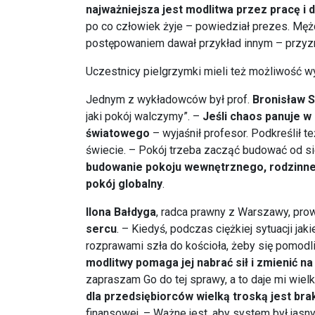
najważniejsza jest modlitwa przez pracę 
po co człowiek żyje – powiedział prezes. Mężc
postępowaniem dawał przykład innym – przyzn
Uczestnicy pielgrzymki mieli też możliwość wys
Jednym z wykładowców był prof.
Bronisław S
jaki pokój walczymy”. –
Jeśli chaos panuje w
światowego
– wyjaśnił profesor. Podkreślił t
świecie. – Pokój trzeba zacząć budować od sie
budowanie pokoju wewnętrznego, rodzinneg
pokój globalny
.
Ilona Bałdyga
, radca prawny z Warszawy, prow
sercu
. – Kiedyś, podczas ciężkiej sytuacji j
rozprawami szła do kościoła, żeby się pomodlić
modlitwy pomaga jej nabrać sił i zmienić n
zapraszam Go do tej sprawy, a to daje mi wiel
dla przedsiębiorców wielką troską jest bra
finansowej. – Ważne jest, aby system był jasny