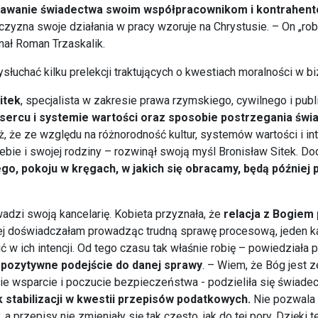
i dawanie świadectwa swoim współpracownikom i kontrahen
zyzna swoje działania w pracy wzoruje na Chrystusie. – On „rob
ał Roman Trzaskalik.
łuchać kilku prelekcji traktujących o kwestiach moralności w bi
itek
, specjalista w zakresie prawa rzymskiego, cywilnego i publ
 sercu i systemie wartości oraz sposobie postrzegania świat
eż, że ze względu na różnorodność kultur, systemów wartości i i
bie i swojej rodziny – rozwinął swoją myśl Bronisław Sitek. Do
o, pokoju w kręgach, w jakich się obracamy, będą później
adzi swoją kancelarię. Kobieta przyznała, że
relacja z Bogiem 
akiej doświadczałam prowadząc trudną sprawę procesową, jeden k
 w ich intencji. Od tego czasu tak właśnie robię – powiedziała 
a pozytywne podejście do danej sprawy
. – Wiem, że Bóg jest 
kie wsparcie i poczucie bezpieczeństwa - podzieliła się świadec
k stabilizacji w kwestii przepisów podatkowych.
Nie pozwala 
, a przepisy nie zmieniały się tak często, jak do tej pory. Dzięk