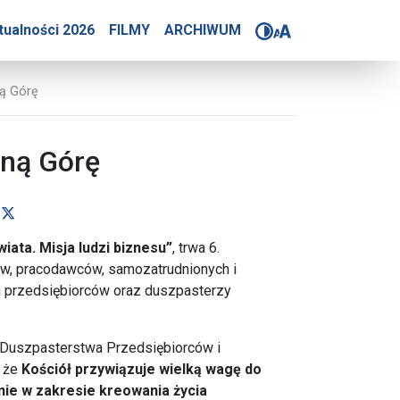
dsiębiorców na Jasną Gó
tualności 2026
FILMY
ARCHIWUM
ną Górę
sną Górę
dostępnij na Facebooku
udostępnij na X
iata. Misja ludzi biznesu”
, trwa 6.
ów, pracodawców, samozatrudnionych i
ich przedsiębiorców oraz duszpasterzy
. Duszpasterstwa Przedsiębiorców i
, że
Kościół przywiązuje wielką wagę do
anie w zakresie kreowania życia