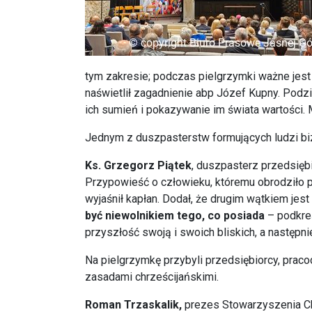
tym zakresie; podczas pielgrzymki ważne jest
naświetlił zagadnienie abp Józef Kupny. Pod
ich sumień i pokazywanie im świata wartości. 
Jednym z duszpasterstw formujących ludzi bi
Ks. Grzegorz Piątek
, duszpasterz przedsięb
Przypowieść o człowieku, któremu obrodziło po
wyjaśnił kapłan. Dodał, że drugim wątkiem jes
być niewolnikiem tego, co posiada
– podkreś
przyszłość swoją i swoich bliskich, a następnie
Na pielgrzymkę przybyli przedsiębiorcy, pracod
zasadami chrześcijańskimi.
Roman Trzaskalik,
prezes Stowarzyszenia Chr