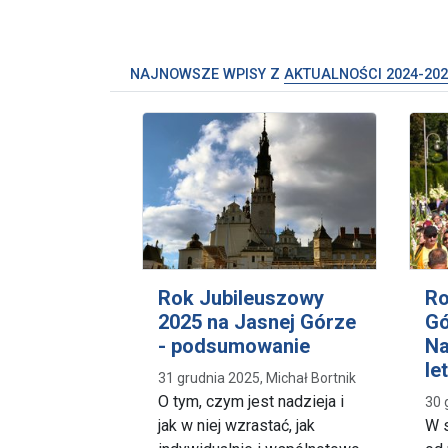
NAJNOWSZE WPISY Z
AKTUALNOŚCI 2024-202
Rok Jubileuszowy
Ro
2025 na Jasnej Górze
Gó
- podsumowanie
Na
le
31 grudnia 2025, Michał Bortnik
O tym, czym jest nadzieja i
30 
jak w niej wzrastać, jak
W s