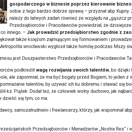
gospodarczego w biznesie poprzez kierowanie bizne
sobie z tego bardzo dobrze sprawę – przyznał abp Kupny. Z
należy do łatwych zadań również ze względu na „gąszcz p
Przedsiębiorców i Pracodawców powiedział, że dzisiejsze
 co innego. –
Jak prowadzić przedsiębiorstwo zgodnie z zasa
ziękował także księżom zajmującym się formowaniem i prowadze
Metropolita wrocławski wygłosił także homilię podczas Mszy św.
znesu jest Duszpasterstwo Przedsiębiorców i Pracodawców Tal
iorców podkreślił
wagę rozwijania swoich talentów
, bo dzięk
le, ale zapomniał, że ma być bogaty przed Bogiem, to jeden z w
t pomnażanie talentów, by używać ich ku dobremu i stawać się 
lił ks. Piątek. Dodał też, że człowiek wolny duchowo, jak najba
 dzielić się tym, co ma.
awcy, samozatrudnieni i freelancerzy, którzy, jak wspominał abp
ześcijańskich Przedsiębiorców i Menadżerów „Nostra Res” i ws