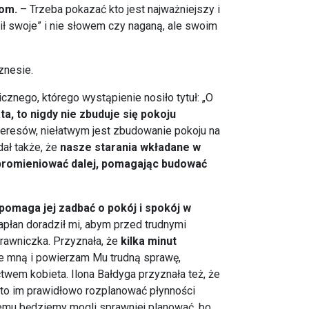
tom.
– Trzeba pokazać kto jest najważniejszy i
ił swoje” i nie słowem czy naganą, ale swoim
znesie.
icznego, którego wystąpienie nosiło tytuł: „O
a, to nigdy nie zbuduje się pokoju
nteresów, niełatwym jest zbudowanie pokoju na
dał także, że
nasze starania wkładane w
 promieniować dalej, pomagając budować
pomaga jej zadbać o pokój i spokój w
apłan doradził mi, abym przed trudnymi
prawniczka. Przyznała, że
kilka minut
ze mną i powierzam Mu trudną sprawę,
twem kobieta. Ilona Bałdyga przyznała też, że
to im prawidłowo rozplanować płynności
i temu będziemy mogli sprawniej planować, bo