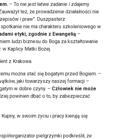
sem.
– To nie jest łatwe zadanie i zdajemy
auważył też, że prowadzenie działalności nie
rzepisów i praw”. Duszpasterz
 spotkanie nie ma charakteru szkoleniowego w
dami etyki, zgodnie z Ewangelią
–
niem ludzi biznesu do Boga za kształtowanie
 w Kaplicy Matki Bożej.
ent z Krakowa.
i temu można stać się bogatym przed Bogiem. –
ątków, jaki towarzyszy naszej formacji –
bogatym w dobre czyny. –
Człowiek nie może
rdziej powinien dbać o to, by zabezpieczać
 Kupny, w swoim życiu i pracy kierują się
półorganizator pielgrzymki podkreślił, że