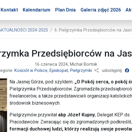
ry – 6. Pielgrzymka Prze
Kontakt
Kalendarium
Plan Dnia
Galeria zdjęć 2026
Ak
o Prasowe Jasnej Góry
AKTUALNOŚCI 2024-2025
6. Pielgrzymka Przedsiębiorców na Jas
grzymka Przedsiębiorców na Ja
16 czerwca 2024, Michał Bortnik
u
tegorie:
Kościół w Polsce
,
Episkopat
,
Pielgrzymki
udostępnij:
Na Jasnej Górze, pod szyldem:
„O Pokój serca, o pokój św
Pielgrzymka Przedsiębiorców. Zgromadziła przedsiębiorc
freelancerów, a także przedstawicieli organizacji katolick
środowisk biznesowych.
Pielgrzymów przywitał
abp Józef Kupny
, Delegat KEP ds
Pracodawców. Zwracając się do zgromadzonych podkreślił
formacji duchowej ludzi, którzy realizują swoje powoł