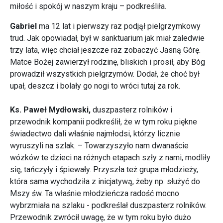
miłość i spokój w naszym kraju – podkreśliła.
Gabriel
ma 12 lat i pierwszy raz podjął pielgrzymkowy
trud. Jak opowiadał, był w sanktuarium jak miał zaledwie
trzy lata, więc chciał jeszcze raz zobaczyć Jasną Górę.
Matce Bożej zawierzył rodzinę, bliskich i prosił, aby Bóg
prowadził wszystkich pielgrzymów. Dodał, że choć był
upał, deszcz i bolały go nogi to wróci tutaj za rok.
Ks. Paweł Mydłowski,
duszpasterz rolników i
przewodnik kompanii podkreślił, że w tym roku piękne
świadectwo dali właśnie najmłodsi, którzy licznie
wyruszyli na szlak. – Towarzyszyło nam dwanaście
wózków te dzieci na różnych etapach szły z nami, modliły
się, tańczyły i śpiewały. Przyszła też grupa młodzieży,
która sama wychodziła z inicjatywą, żeby np. służyć do
Mszy św. Ta właśnie młodzieńcza radość mocno
wybrzmiała na szlaku - podkreślał duszpasterz rolników.
Przewodnik zwrócił uwagę, że w tym roku było dużo