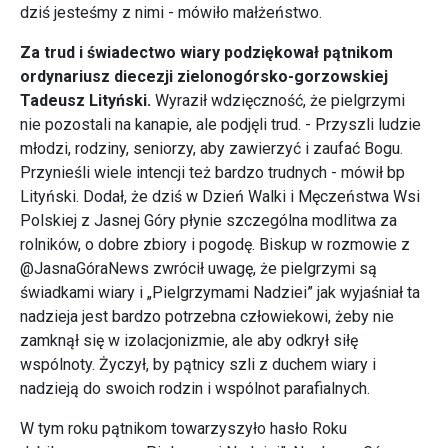
dziś jesteśmy z nimi - mówiło małżeństwo.
Za trud i świadectwo wiary podziękował pątnikom
ordynariusz diecezji zielonogórsko-gorzowskiej
Tadeusz Lityński.
Wyraził wdzięczność, że pielgrzymi
nie pozostali na kanapie, ale podjęli trud. - Przyszli ludzie
młodzi, rodziny, seniorzy, aby zawierzyć i zaufać Bogu.
Przynieśli wiele intencji też bardzo trudnych - mówił bp
Lityński. Dodał, że dziś w Dzień Walki i Męczeństwa Wsi
Polskiej z Jasnej Góry płynie szczególna modlitwa za
rolników, o dobre zbiory i pogodę. Biskup w rozmowie z
@JasnaGóraNews zwrócił uwagę, że pielgrzymi są
świadkami wiary i „Pielgrzymami Nadziei” jak wyjaśniał ta
nadzieja jest bardzo potrzebna człowiekowi, żeby nie
zamknął się w izolacjonizmie, ale aby odkrył siłę
wspólnoty. Życzył, by pątnicy szli z duchem wiary i
nadzieją do swoich rodzin i wspólnot parafialnych.
W tym roku pątnikom towarzyszyło hasło Roku