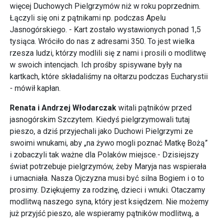
więcej Duchowych Pielgrzymów niż w roku poprzednim.
Łączyli się oni z pątnikami np. podczas Apelu
Jasnogórskiego. - Kart zostało wystawionych ponad 1,5
tysiąca. Wróciło do nas z adresami 350. To jest wielka
rzesza ludzi, którzy modlili się z nami i prosili o modlitwę
w swoich intencjach. Ich prośby spisywane były na
kartkach, które składaliśmy na ołtarzu podczas Eucharystii
- mówił kapłan.
Renata i Andrzej Włodarczak
witali pątników przed
jasnogórskim Szczytem. Kiedyś pielgrzymowali tutaj
pieszo, a dziś przyjechali jako Duchowi Pielgrzymi ze
swoimi wnukami, aby „na żywo mogli poznać Matkę Bożą”
i zobaczyli tak ważne dla Polaków miejsce.- Dzisiejszy
świat potrzebuje pielgrzymów, żeby Maryja nas wspierała
i umacniała. Nasza Ojczyzna musi być silna Bogiem i o to
prosimy. Dziękujemy za rodzinę, dzieci i wnuki. Otaczamy
modlitwą naszego syna, który jest księdzem. Nie możemy
już przyjść pieszo, ale wspieramy pątników modlitwą, a