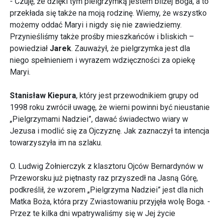
- Czuję, że dzięki tym pielgrzymką jestem bliżej Boga, a to
przekłada się także na moją rodzinę. Wiemy, że wszystko
możemy oddać Maryi i nigdy się nie zawiedziemy.
Przynieśliśmy także prośby mieszkańców i bliskich –
powiedział
Jarek
. Zauważył, że pielgrzymka jest dla
niego spełnieniem i wyrazem wdzięczności za opiekę
Maryi.
Stanisław Kiepura
, który jest przewodnikiem grupy od
1998 roku zwrócił uwagę, że wierni powinni być nieustanie
„Pielgrzymami Nadziei”, dawać świadectwo wiary w
Jezusa i modlić się za Ojczyznę. Jak zaznaczył ta intencja
towarzyszyła im na szlaku.
O. Ludwig Żołnierczyk z klasztoru Ojców Bernardynów w
Przeworsku już piętnasty raz przyszedł na Jasną Górę,
podkreślił, że wzorem „Pielgrzyma Nadziei” jest dla nich
Matka Boża, która przy Zwiastowaniu przyjęła wolę Boga. -
Przez te kilka dni wpatrywaliśmy się w Jej życie