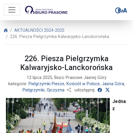
Biuro Prasowe Jasnej Góry – 226.
Biuro Prasowe Jasnej Góry
AKTUALNOŚCI 2024-2025
226. Piesza Pielgrzymka Kalwaryjsko-Lanckorońska
226. Piesza Pielgrzymka
Kalwaryjsko-Lanckorońska
12 lipca 2025, Biuro Prasowe Jasnej Góry
kategorie:
Pielgrzymki Piesze
,
Kościół w Polsce
,
Jasna Góra
,
udostępnij na 
udostępnij 
Pielgrzymki
,
Ojczyzna
udostępnij:
Jedna
z