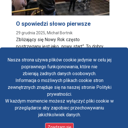
O spowiedzi słowo pierwsze
29 grudnia 2025, Michał Bortnik
Zbliżający się Nowy Rok często
postrzegany jest jako „nowy start”. To dobry
czas dla tych, …
Nasza strona używa plików cookie jedynie w celu jej
poprawnego funkcjonowania, które nie
zbierają żadnych danych osobowych.
Informacja o możliwych plikach cookie stron
Fa
zewnętrznych znajduje się na naszej stronie Polityki
Yo
prywatności.
Polityka prywatności
W każdym momencie możesz wyłączyć pliki cookie w
Oświadczenie o dostępności
Tw
przeglądarce aby zapobiec przechowywaniu
Standardy ochrony małoletnich w klasztorze OO.
Paulinów na Jasnej Górze
jakichkolwiek danych.
in
Copyright © Biuro Prasowe Jasnej Góry 2026
/
Zgadzam się