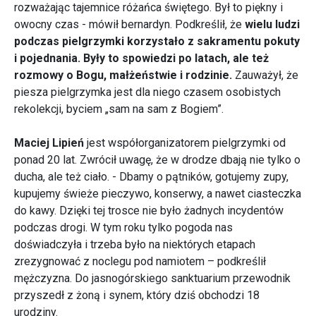
rozważając tajemnice różańca świętego. Był to piękny i
owocny czas - mówił bernardyn. Podkreślił, że
wielu ludzi
podczas pielgrzymki korzystało z sakramentu pokuty
i pojednania. Były to spowiedzi po latach, ale też
rozmowy o Bogu, małżeństwie i rodzinie.
Zauważył, że
piesza pielgrzymka jest dla niego czasem osobistych
rekolekcji, byciem „sam na sam z Bogiem”.
Maciej Lipień
jest współorganizatorem pielgrzymki od
ponad 20 lat. Zwrócił uwagę, że w drodze dbają nie tylko o
ducha, ale też ciało. - Dbamy o pątników, gotujemy zupy,
kupujemy świeże pieczywo, konserwy, a nawet ciasteczka
do kawy. Dzięki tej trosce nie było żadnych incydentów
podczas drogi. W tym roku tylko pogoda nas
doświadczyła i trzeba było na niektórych etapach
zrezygnować z noclegu pod namiotem – podkreślił
mężczyzna. Do jasnogórskiego sanktuarium przewodnik
przyszedł z żoną i synem, który dziś obchodzi 18
urodziny.