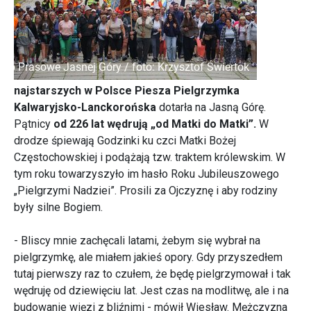
najstarszych w Polsce Piesza Pielgrzymka
Kalwaryjsko-Lanckorońska
dotarła na Jasną Górę.
Pątnicy
od 226 lat wędrują „od Matki do Matki”.
W
drodze śpiewają Godzinki ku czci Matki Bożej
Częstochowskiej i podążają tzw. traktem królewskim. W
tym roku towarzyszyło im hasło Roku Jubileuszowego
„Pielgrzymi Nadziei”. Prosili za Ojczyznę i aby rodziny
były silne Bogiem.
- Bliscy mnie zachęcali latami, żebym się wybrał na
pielgrzymkę, ale miałem jakieś opory. Gdy przyszedłem
tutaj pierwszy raz to czułem, że będę pielgrzymował i tak
wędruję od dziewięciu lat. Jest czas na modlitwę, ale i na
budowanie więzi z bliźnimi - mówił Wiesław. Mężczyzna