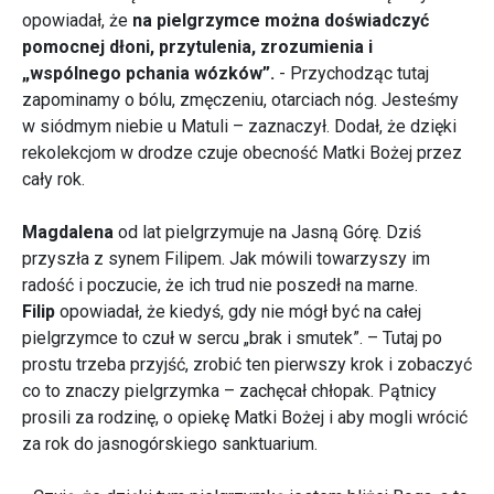
opowiadał, że
na pielgrzymce można doświadczyć
pomocnej dłoni, przytulenia, zrozumienia i
„wspólnego pchania wózków”.
- Przychodząc tutaj
zapominamy o bólu, zmęczeniu, otarciach nóg. Jesteśmy
w siódmym niebie u Matuli – zaznaczył. Dodał, że dzięki
rekolekcjom w drodze czuje obecność Matki Bożej przez
cały rok.
Magdalena
od lat pielgrzymuje na Jasną Górę. Dziś
przyszła z synem Filipem. Jak mówili towarzyszy im
radość i poczucie, że ich trud nie poszedł na marne.
Filip
opowiadał, że kiedyś, gdy nie mógł być na całej
pielgrzymce to czuł w sercu „brak i smutek”. – Tutaj po
prostu trzeba przyjść, zrobić ten pierwszy krok i zobaczyć
co to znaczy pielgrzymka – zachęcał chłopak. Pątnicy
prosili za rodzinę, o opiekę Matki Bożej i aby mogli wrócić
za rok do jasnogórskiego sanktuarium.