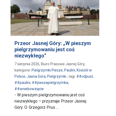
Przeor Jasnej Góry: „W pieszym
pielgrzymowaniu jest coś
niezwykłego”
7 sierpnia 2026, Biuro Prasowe Jasnej Góry,
kategorie:
Pielgrzymki Piesze
,
Paulini
,
Kościół w
Polsce
,
Jasna Góra
,
Pielgrzymki
, tagi:
##odpust
,
##paulini
,
##pieszapielgrzymka
,
##wniebowzięcie
- W pieszym pielgrzymowaniu jest coś
niezwykłego – przyznaje Przeor Jasnej
Góry. O. Grzegorz Prus …