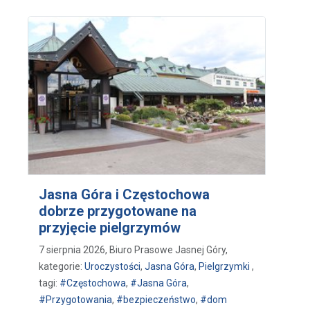
Jasna Góra i Częstochowa
dobrze przygotowane na
przyjęcie pielgrzymów
7 sierpnia 2026, Biuro Prasowe Jasnej Góry,
kategorie:
Uroczystości
,
Jasna Góra
,
Pielgrzymki
,
tagi:
#Częstochowa
,
#Jasna Góra
,
#Przygotowania
,
#bezpieczeństwo
,
#dom