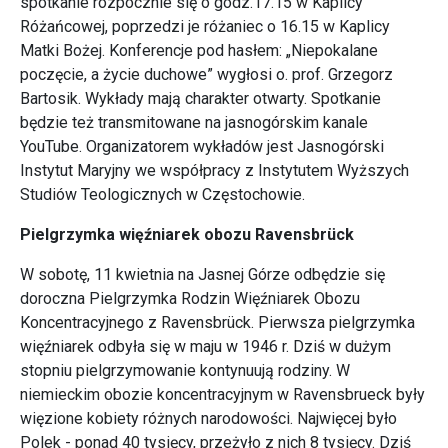
spotkanie rozpocznie się o godz.17.15 w Kaplicy
Różańcowej, poprzedzi je różaniec o 16.15 w Kaplicy
Matki Bożej. Konferencje pod hasłem: „Niepokalane
poczęcie, a życie duchowe” wygłosi o. prof. Grzegorz
Bartosik. Wykłady mają charakter otwarty. Spotkanie
będzie też transmitowane na jasnogórskim kanale
YouTube. Organizatorem wykładów jest Jasnogórski
Instytut Maryjny we współpracy z Instytutem Wyższych
Studiów Teologicznych w Częstochowie.
Pielgrzymka więźniarek obozu Ravensbrück
W sobotę, 11 kwietnia na Jasnej Górze odbędzie się
doroczna Pielgrzymka Rodzin Więźniarek Obozu
Koncentracyjnego z Ravensbrück. Pierwsza pielgrzymka
więźniarek odbyła się w maju w 1946 r. Dziś w dużym
stopniu pielgrzymowanie kontynuują rodziny. W
niemieckim obozie koncentracyjnym w Ravensbrueck były
więzione kobiety różnych narodowości. Najwięcej było
Polek - ponad 40 tysięcy, przeżyło z nich 8 tysięcy. Dziś