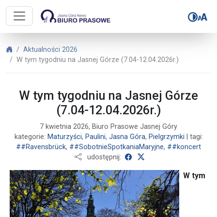
Biuro Prasowe Jasnej Góry – W tym
Biuro Prasowe Jasnej Góry
Aktualności 2026
W tym tygodniu na Jasnej Górze (7.04-12.04.2026r.)
W tym tygodniu na Jasnej Górze
(7.04-12.04.2026r.)
7 kwietnia 2026, Biuro Prasowe Jasnej Góry
kategorie:
Maturzyści
,
Paulini
,
Jasna Góra
,
Pielgrzymki
| tagi:
##Ravensbrück
,
##SobotnieSpotkaniaMaryjne
,
##koncert
udostępnij na Facebooku
udostępnij na X
udostępnij:
W tym