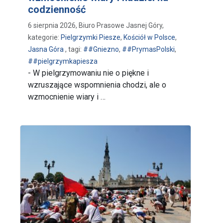
codzienność
6 sierpnia 2026, Biuro Prasowe Jasnej Góry,
kategorie:
Pielgrzymki Piesze
,
Kościół w Polsce
,
Jasna Góra
, tagi:
##Gniezno
,
##PrymasPolski
,
##pielgrzymkapiesza
- W pielgrzymowaniu nie o piękne i
wzruszające wspomnienia chodzi, ale o
wzmocnienie wiary i …