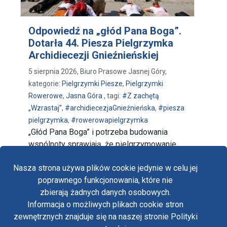
Odpowiedź na „głód Pana Boga”.
Dotarła 44. Piesza Pielgrzymka
Archidiecezji Gnieźnieńskiej
5 sierpnia 2026, Biuro Prasowe Jasnej Góry,
kategorie:
Pielgrzymki Piesze
,
Pielgrzymki
Rowerowe
,
Jasna Góra
, tagi:
#Z zachętą
„Wzrastaj”
,
#archidiecezjaGnieźnieńska
,
#piesza
pielgrzymka
,
#rowerowapielgrzymka
„Głód Pana Boga” i potrzeba budowania
wspólnoty sprawiają, że pielgrzymowanie
trwa. Na Jasną Górę, tradycyjnie, …
Nasza strona używa plików cookie jedynie w celu jej
poprawnego funkcjonowania, które nie
zbierają żadnych danych osobowych.
Informacja o możliwych plikach cookie stron
Fa
zewnętrznych znajduje się na naszej stronie Polityki