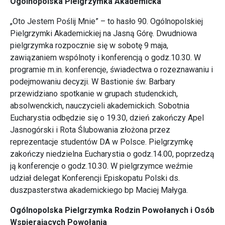
Ogólnopolska Pielgrzymka Akademicka
„Oto Jestem Poślij Mnie” – to hasło 90. Ogólnopolskiej
Pielgrzymki Akademickiej na Jasną Górę. Dwudniowa
pielgrzymka rozpocznie się w sobotę 9 maja,
zawiązaniem wspólnoty i konferencją o godz.10.30. W
programie m.in. konferencje, świadectwa o rozeznawaniu i
podejmowaniu decyzji. W Bastionie św. Barbary
przewidziano spotkanie w grupach studenckich,
absolwenckich, nauczycieli akademickich. Sobotnia
Eucharystia odbędzie się o 19.30, dzień zakończy Apel
Jasnogórski i Rota Ślubowania złożona przez
reprezentacje studentów DA w Polsce. Pielgrzymkę
zakończy niedzielna Eucharystia o godz.14.00, poprzedzą
ją konferencje o godz.10.30. W pielgrzymce weźmie
udział delegat Konferencji Episkopatu Polski ds.
duszpasterstwa akademickiego bp Maciej Małyga.
Ogólnopolska Pielgrzymka Rodzin Powołanych i Osób
Wspierających Powołania