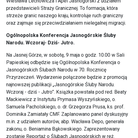
Wiesława Lechowicza i Apel Jasnogórski z udziałem
przedstawicieli Straży Granicznej. To formacja, która
strzeże granic naszego kraju, kontroluje ruch graniczny
oraz zajmuje się przeciwdziałaniem nielegalnej migracji.
Ogólnopolska Konferencja Jasnogórskie Śluby
Narodu. Wczoraj- Dziś- Jutro.
Na Jasnej Górze, w sobotę, 9 maja o godz. 10.00 w Sali
Papieskiej odbędzie się Ogólnopolska Konferencja o
Jasnogórskich Ślubach Narodu w 70. Rocznicę
Przyrzeczeń. Wydarzenie połączone będzie z promocją
najnowszej publikacji „Jasnogórskie Śluby Narodu.
Wczoraj - dziś - Jutro”. Książka powstała pod red. Beaty
Mackiewicz z Instytutu Prymasa Wyszyńskiego, o.
Samuela Pacholskiego, o. dr. Grzegorza Prusa, ks. prof.
Dominika Zamiatały CMF. Zaplanowano panel dyskusyjny
m.in. z udziałem autorów, abp. Wacława Depo, generała
zakonu, o. Beniamina Bąkowskiego. Zaprezentowany
zostanie Reportaż o Ślubach Jasnogórskich w reż.