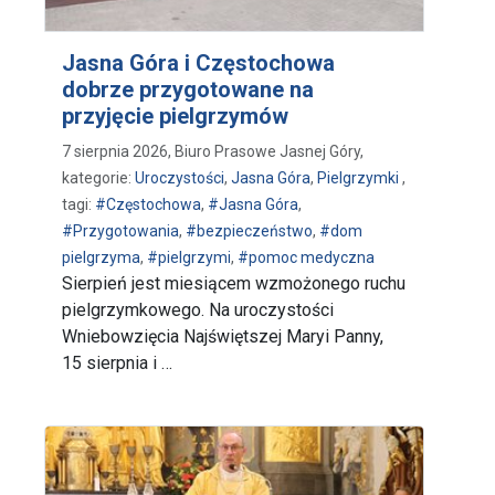
Jasna Góra i Częstochowa
dobrze przygotowane na
przyjęcie pielgrzymów
7 sierpnia 2026, Biuro Prasowe Jasnej Góry,
kategorie:
Uroczystości
,
Jasna Góra
,
Pielgrzymki
,
tagi:
#Częstochowa
,
#Jasna Góra
,
#Przygotowania
,
#bezpieczeństwo
,
#dom
pielgrzyma
,
#pielgrzymi
,
#pomoc medyczna
Sierpień jest miesiącem wzmożonego ruchu
pielgrzymkowego. Na uroczystości
Wniebowzięcia Najświętszej Maryi Panny,
15 sierpnia i …