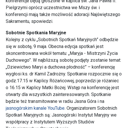
konferencje będą głoszone w kaplica św. Jana Pawła II.
Pielgrzymi oprócz uczestnictwa we Mszy św. i
konferencji mają także możliwość adoracji Najświętszego
Sakramentu, spowiedzi.
Sobotnie Spotkania
Maryjne
Kolejny z cyklu „Sobotnich Spotkań Maryjnych” odbędzie
się w sobotę, 9 maja. Obecna edycja spotkań jest
skoncentrowana wokół tematu: „Maryja - Mistrzyni Życia
Duchowego”. W najbliższą sobotę podjęty zostanie temat:
„Dziewictwo Maryi a duchowa płodność” – konferencję
wygłosi ks. dr Kamil Zadrożny. Spotkanie rozpocznie się o
godz.17.15 w Kaplicy Różańcowej, poprzedzi je różaniec
o 16.15 w Kaplicy Matki Bożej. Wstęp na konferencję jest
otwarty dla wszystkich zainteresowanych. Spotkanie
będzie też transmitowane w radiu Jasna Góra i na
jasnogórskim kanale YouTube
. Organizatorem Sobotnich
Spotkań Maryjnych są: Jasnogórski Instytut Maryjny we
współpracy z Instytutem Wyższych Studiów