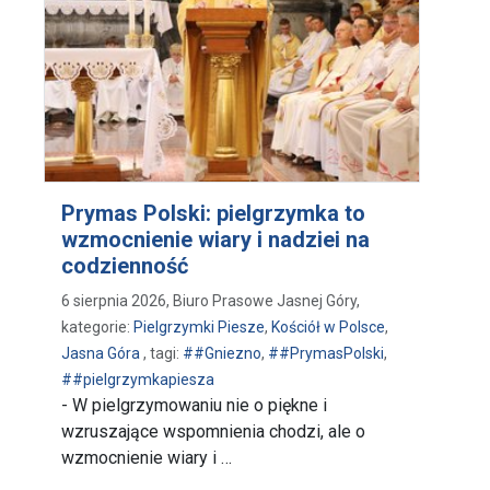
Prymas Polski: pielgrzymka to
wzmocnienie wiary i nadziei na
codzienność
6 sierpnia 2026, Biuro Prasowe Jasnej Góry,
kategorie:
Pielgrzymki Piesze
,
Kościół w Polsce
,
Jasna Góra
, tagi:
##Gniezno
,
##PrymasPolski
,
##pielgrzymkapiesza
- W pielgrzymowaniu nie o piękne i
wzruszające wspomnienia chodzi, ale o
wzmocnienie wiary i …