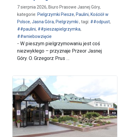
7 sierpnia 2026, Biuro Prasowe Jasnej Góry,
kategorie:
Pielgrzymki Piesze
,
Paulini
,
Kościół w
Polsce
,
Jasna Góra
,
Pielgrzymki
, tagi:
##odpust
,
##paulini
,
##pieszapielgrzymka
,
##wniebowzięcie
- W pieszym pielgrzymowaniu jest coś
niezwykłego – przyznaje Przeor Jasnej
Góry. O. Grzegorz Prus …