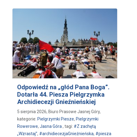
Odpowiedź na „głód Pana Boga”.
Dotarła 44. Piesza Pielgrzymka
Archidiecezji Gnieźnieńskiej
5 sierpnia 2026, Biuro Prasowe Jasnej Góry,
kategorie:
Pielgrzymki Piesze
,
Pielgrzymki
Rowerowe
,
Jasna Góra
, tagi:
#Z zachętą
„Wzrastaj”
,
#archidiecezjaGnieźnieńska
,
#piesza